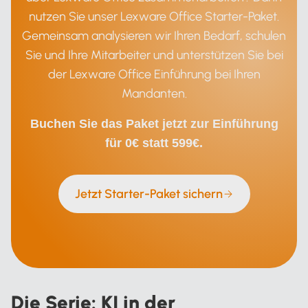
nutzen Sie unser Lexware Office Starter-Paket.
Gemeinsam analysieren wir Ihren Bedarf, schulen
Sie und Ihre Mitarbeiter und unterstützen Sie bei
der Lexware Office Einführung bei Ihren
Mandanten.
Buchen Sie das Paket jetzt zur Einführung
für 0€ statt 599€.
Jetzt Starter-Paket sichern
Die Serie: KI in der