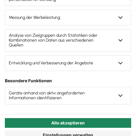
Herstellern von Lösungen und KI-Tools
Intelligenz in Ihrer Steuerkanzlei mit sich bringt.
Diesmal: Der AI Act. Deutschland ist bei der
Fazit: Sie als Steuerberater gehören zu den
Umsetzung der EU‑KI‑Verordnung zwar rein formal
Multiplikatoren
auf Kurs. Praktisch ist die Durchsetzung aber noch
Die Serie: KI in der Steuerkanzlei
mitten im Prozess: Der Rechtsrahmen steht, das
nationale Durchführungsgesetz ist im Bundestag,
die Bundesnetzagentur positioniert sich – aber die
eigentliche Marktaufsicht und deren breite
Durchsetzung starten erst noch durch.
Autor:in:
Carola Heine
Veröffentlicht:
01.06.2026
Kategorie:
Steuerberater:innen
Dauerbrenner-Thema: KI in der
Steuerkanzlei