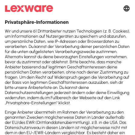
Suchfeld
KI in der
Suchen
Steuerkanzlei:
Effizienz
und das Ende der
Belegstapel
Wie kann KI für Ihre Steuerkanzlei genutzt
werden? Es gibt buchstäblich Dutzende
von Möglichkeiten, die wichtigsten stellen