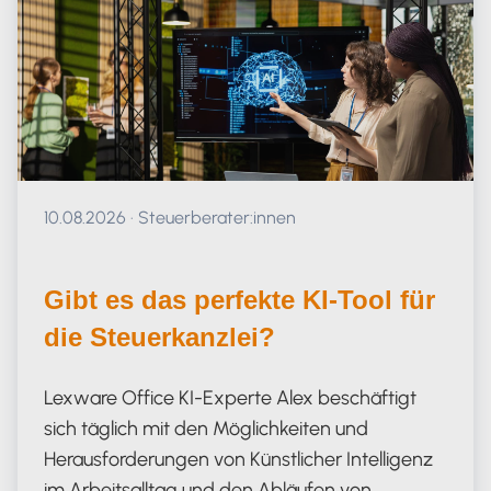
Veröffentlicht am 10.08.2026
10.08.2026
·
Steuerberater:innen
Gibt es das perfekte KI-Tool für
die Steuerkanzlei?
Lexware Office KI-Experte Alex beschäftigt
sich täglich mit den Möglichkeiten und
Herausforderungen von Künstlicher Intelligenz
im Arbeitsalltag und den Abläufen von