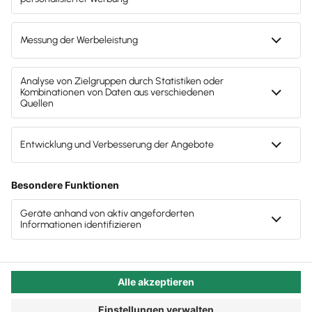
alles entscheidet: Die Menschen, die mitwirken
Woran KI-Einführungsprojekte in Kanzleien
sollen und daher von den Einsatzmöglichkeiten und
(vorübergehend?) scheitern
Verbesserungen überzeugt sein sollten. Denn eine
Führungskraft, die oder der eine Auswahl über ein
Die Serie: KI in der Steuerkanzlei
Tool trifft, hat wesentlich bessere Chancen auf
erfolgreiche Einführung, wenn er oder sie die
folgenden Dinge beachtet.
Autor:in:
Carola Heine
Veröffentlicht:
03.11.2025
Kategorie:
Steuerberater:innen
Der Faktor Mensch: Empathie
und natürliche Intelligenz plus
KI
Als Führungskraft in einer Kanzlei haben Sie