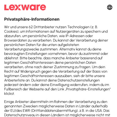
Suchfeld
KI in der
Suchen
Steuerkanzlei:
Worauf
es wirklich ankommt
Wie sieht der Einsatz von KI in der
Steuerkanzlei aus? Es gibt ungezählte
Faktoren und Optionen, die wichtigsten
stellen wir Ihnen vor. Teil 5: Faktor Mensch!