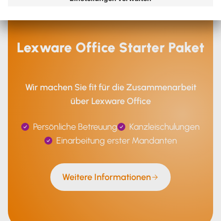
Lexware Office Starter Paket
Wir machen Sie fit für die Zusammenarbeit
über Lexware Office
Persönliche Betreuung
Kanzleischulungen
Einarbeitung erster Mandanten
Weitere Informationen