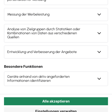
Als Steuerberater unterstützen Sie Ihre Mandanten
bei der Unternehmensführung. Sie erarbeiten
gemeinsam Strategien, beraten bei Investitionen und
beurteilen mit der nötigen Distanz und dem Blick von
außen. Durch Ihre Erfahrung als Steuerberater – aber
auch als selbstständiger Unternehmer – schaffen Sie
gemeinsam mit Ihrem Mandanten Mehrwerte.
Mit dem Lexware Office Steuerberaterzugang
ermöglichen Sie jetzt eine neue Dimension der
Zusammenarbeit. Sie werden schneller, flexibler und
steigern nebenbei Ihre Wettbewerbsfähigkeit.
Jetzt Steuerberaterzugang einrichten