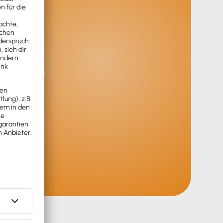
ket
fice
r Mandanten