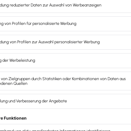
Jeden
Contr
Mit dem Contr
wichtigen Fin
Informatione
Angeboten
o
sind im Dashb
zusammengefa
Status der F
und effektiv 