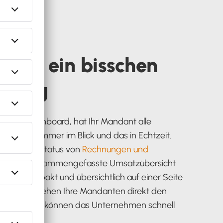
 Tag ein bisschen
olling
olling Dashboard, hat Ihr Mandant alle
anzdaten immer im Blick und das in Echtzeit.
n wie den Status von
Rechnungen und
der die zusammengefasste Umsatzübersicht
oard kompakt und übersichtlich auf einer Seite
sst. So sehen Ihre Mandanten direkt den
inanzen und können das Unternehmen schnell
steuern.