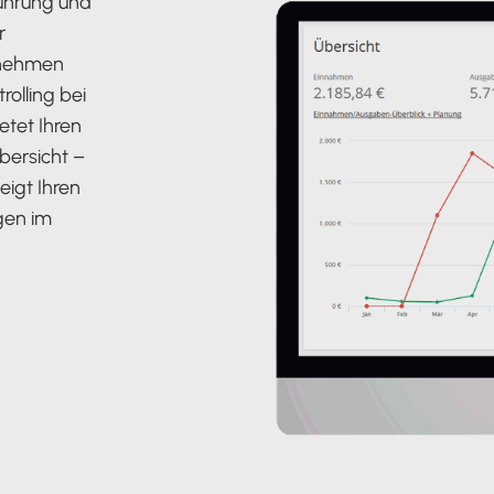
führung und
r
rnehmen
rolling bei
etet Ihren
bersicht –
igt Ihren
gen im