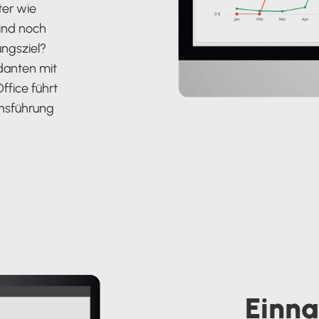
er wie
ind noch
ngsziel?
danten mit
fice führt
nsführung
Einn