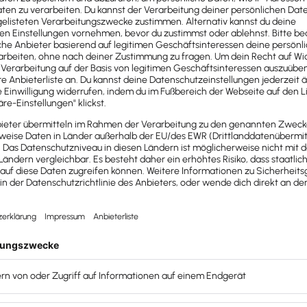
xware Office Starter Pa
 machen Sie fit für die Zusammenarbeit über Lexware Of
che Betreuung
Kanzleischulungen
Einarbeitung erste
Weitere Informationen