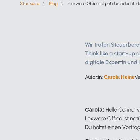
Startseite
Blog
»Lexware Office ist gut durchdacht, de
Breadcrumb-Navigation
Wir trafen Steuerber
Think like a start-up 
digitale Expertin und
Autor:in:
Ve
Carola Heine
Hallo Carina, 
Carola:
Lexware Office ist nat
Du hältst einen Vortr