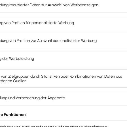
 die dazugehörigen Steuererklärungen und berät zu den
talisierung und anderen betriebswirtschaftliche Fragen.
ch 🙂 Aber ich muss doch noch mal kurz nachhaken: viele
ein aufgestellt und nicht spezialisiert sind. Wenn ich gen
ann ich aber durchaus sehen, dass die Erfolgreicheren ih
nicht, vor allem nicht in Hinsicht auf Marketingmöglichkeiten.
o, dass sämtliche erfolgreichen Steuerberatenden mir sow
und händeringend nach Mitarbeiter*innen suchen.
Brauch
pezialisierung?
Fall – zumindest alle, die sich jetzt ganz neu selbständig
nutzen, um die Basics zu erklären und ein bisschen von m
len. Toll finde ich, dass auf dem Event auch eine Zeitspa