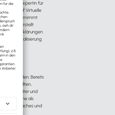
online als Expertin für
alisiert auf Virtuelle
nen. Sie übernimmt
chnung, erstellt
en Steuererklärungen
ung, Digitalisierung
ragen.
macht
ion und Zahlen. Bereits
fachangestellten,
chwirtin weiter und
tet sie online als
tentinnen, Coaches und
tellt