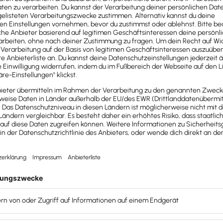
Steuerberaterin ab. Seitdem startet sie 
Steuerrecht für Selbständige durch, spezi
Assistentinnen, Coaches und Beraterin
Buchhaltung und Lohn- und Gehaltsabre
Jahresabschlüsse und die dazugehörig
und berät zu den Themen Existenzgründ
und anderen betriebswirtschaftliche F
carinaheckmann.de #steuerleichtge
uerberaterin und
Steuer-Expertin mit Blog
liebt Organisat
sie ihre Karriere mit der klassischen Ausbildung zur Steuer
flich in den Bereichen Betriebswirtschaft und als Steuerfa
erfolgreich ihre Prüfung zur Steuerberaterin ab. Seitdem star
t für Selbständige durch, spezialisiert auf Virtuelle Assis
rnimmt Buchhaltung und Lohn- und Gehaltsabrechnung, ers