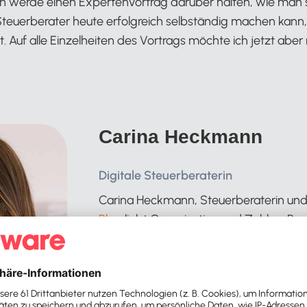
h werde einen Expertenvortrag darüber halten, wie man s
Steuerberater heute erfolgreich selbständig machen kann
rt. Auf alle Einzelheiten des Vortrags möchte ich jetzt abe
Carina Heckmann
Digitale Steuerberaterin
Carina Heckmann, Steuerberaterin un
Blog
liebt Organisation und Zahlen. Bere
startete sie ihre Karriere mit der klassi
Steuerfachangestellten, bildete sich n
Bereichen Betriebswirtschaft und als S
und legte schließlich 2015 erfolgreich ih