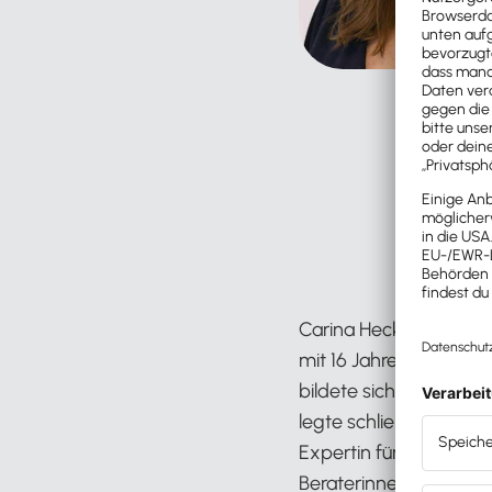
Carina Heckmann, Ste
mit 16 Jahren startete 
bildete sich nebenberu
legte schließlich 2015 
Expertin für Steuerrech
Beraterinnen. Sie übe