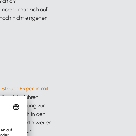
ich als
, indem man sich auf
r noch nicht eingehen
d
Steuer-Expertin mit
its mit 16 Jahren
schen Ausbildung zur
ebenberuflich in den
teuerfachwirtin weiter
re Prüfung zur