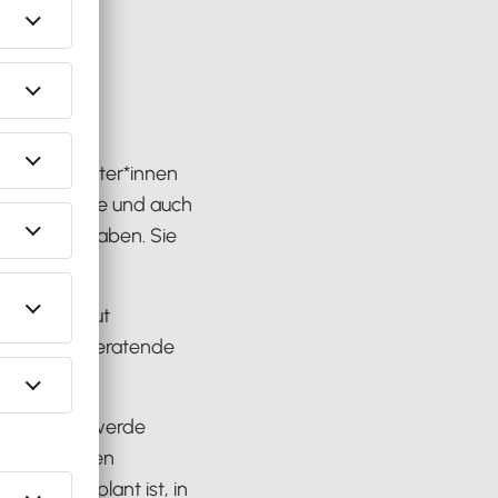
 Themen
 Steuerberater*innen
auer hinschaue und auch
re Nischen haben. Sie
ieso sehr gut
Steuerberatende
en
 machen. Ich werde
einer eigenen
nne eingeplant ist, in