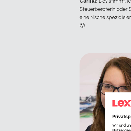
Das stimmt, ic
Carina:
Steuerberaterin oder 
eine Nische spezialisie
🙂