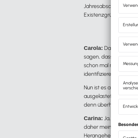
Jahresabschlüsse und
Existenzgründung, Digi
Das verstehe i
Carola:
sagen, dass sie allgem
schon mal nachfrage, k
identifizieren die nur 
Nun ist es aber auch s
ausgelastet scheinen 
denn überhaupt eine S
Ja, auf jeden 
Carina:
daher meinen Vortrag 
Herangehensweise erzäh