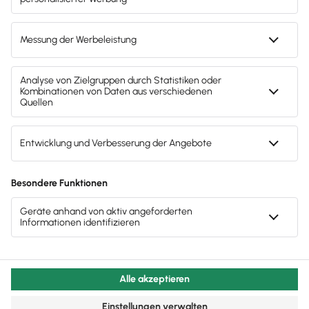
Dein Extra-Schub auf der
Zukunftsgeraden!
Der Podcast greift die Themen auf, die für innovative,
digital ausgerichtete Kanzleien wichtig sind: neue
Arbeitsfelder für Steuerberater, Menschen aus der
Branche mit ihren Erfahrungen, moderne digitale
Technologien und konkrete Tipps, die schon heute
umsetzbar sind. Deine Gastgeber, Carola und Olaf
von Lexware, sind für dich der Zukunft auf der Spur.
Dazu bringen sie eigenen Themen ein und lassen im
Gespräch mit Gästen die Sprühfunken fliegen. Sei
dabei in der Runde, freue dich auf neue Einblicke und