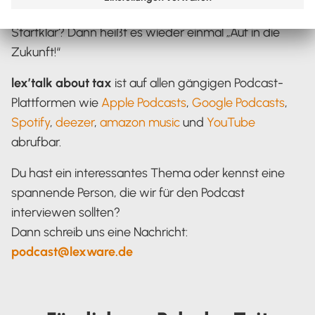
hole dir den Extra-Schub auf der Zukunftsgeraden.
Startklar? Dann heißt es wieder einmal „Auf in die
Zukunft!“
lex’talk about tax
ist auf allen gängigen Podcast-
Plattformen wie
Apple Podcasts
,
Google Podcasts
,
Spotify
,
deezer
,
amazon music
und
YouTube
abrufbar.
Du hast ein interessantes Thema oder kennst eine
spannende Person, die wir für den Podcast
interviewen sollten?
Dann schreib uns eine Nachricht:
podcast@lexware.de