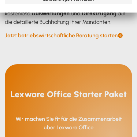
Tagesaktuelle
,
Kennzahlen
kostenlose
und
auf
Auswertungen
Direktzugang
die detaillierte Buchhaltung Ihrer Mandanten.
Jetzt betriebswirtschaftliche Beratung starten
Lexware Office Starter Paket
Wir machen Sie fit für die Zusammenarbeit
über Lexware Office