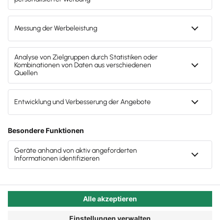
Globalisierung, Digitalisierung und steigender
Kostendruck erfordern unternehmerischen Weitblick
und ein klares Verständnis für die eigenen
Geschäftszahlen. Nur wer diese kennt und versteht,
ist in der Lage, frühzeitig und angemessen zu
reagieren.
Dabei ist gerade für Kleinunternehmen
die
durch den
betriebswirtschaftliche Beratung
Steuerberater entscheidend. Denn häufig fehlen
Ressourcen und Expertise, die durch die Kanzlei und
deren professionelle betriebswirtschaftliche Beratung
ausgeglichen wird.
Das Steuerberater-Cockpit in Lexware Office bietet
eine ideale Basis für die betriebswirtschaftliche
Beratung Ihrer Mandanten: