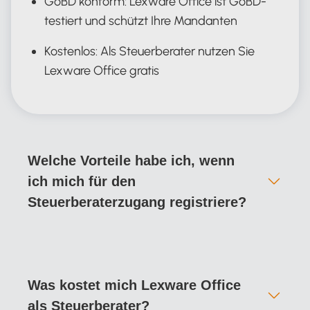
GoBD konform: Lexware Office ist GoBD-
testiert und schützt Ihre Mandanten
Kostenlos: Als Steuerberater nutzen Sie
Lexware Office gratis
Welche Vorteile habe ich, wenn
ich mich für den
Steuerberaterzugang registriere?
Mit dem Steuerberaterzugang erhalten Sie
eine kostenlose Mandantenverwaltung. Sie
Was kostet mich Lexware Office
können mit einem Login alle Mandanten
als Steuerberater?
verwalten, die mit Lexware Office arbeiten.