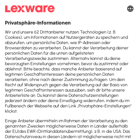
Suchfeld
»Wir haben für unsere
Suchen
Kanzlei viele Systeme
durchprobiert –
mit
Lexware Office passt
alles«