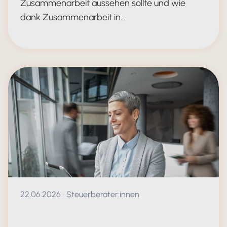
Zusammenarbeit aussehen sollte und wie
dank Zusammenarbeit in…
Mandantenprozesse neu denken: Dig
Veröffentlicht am 22.06.2026
22.06.2026
·
Steuerberater:innen