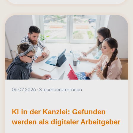
KI : Fortschritt trifft auf Haftungsang
Veröffentlicht am 06.07.2026
06.07.2026
·
Steuerberater:innen
KI in der Kanzlei: Gefunden
werden als digitaler Arbeitgeber