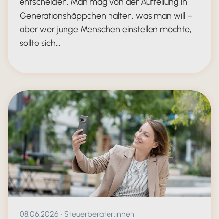
entscheiden. Man mag von der Aufteilung in
Generationshäppchen halten, was man will –
aber wer junge Menschen einstellen möchte,
sollte sich…
Generation Alpha als Azubis
Veröffentlicht am 08.06.2026
08.06.2026
·
Steuerberater:innen