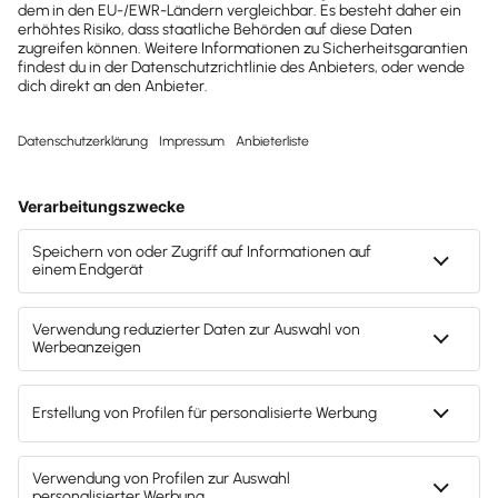
Blogsuche
Suchfeld
Suchen
Kategorien
Beliebte Artikel
Google Gender Bias: Kann eine
Steuerberaterin mit diesem Begriff