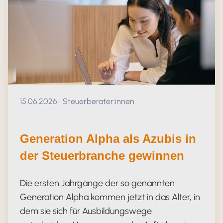
Veröffentlicht am 15.06.2026
15.06.2026
·
Steuerberater:innen
Generation Alpha als Azubis in
der Steuerbranche gewinnen
Die ersten Jahrgänge der so genannten
Generation Alpha kommen jetzt in das Alter, in
dem sie sich für Ausbildungswege