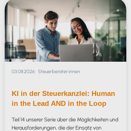
Veröffentlicht am 03.08.2026
03.08.2026
·
Steuerberater:innen
KI in der Steuerkanzlei: Human
in the Lead AND in the Loop
Teil 14 unserer Serie über die Möglichkeiten und
Herausforderungen, die der Einsatz von