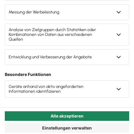
virtuellen Raum. Zu letzterem finden Sie in dieser
Ausgabe unserer Fachinformationen gleich zwei
Was heißt „Produkt mit regionalem Klimabeitrag“?
Artikel. Warum? Weil eine sich stetig
Wir sind für Sie da – bundesweit
weiterentwickelnde Technik nicht nur Chancen
bietet, sondern auch das eine oder andere Risiko
Die vorangegangenen News
birgt. Doch keine Sorge: Wir stellen Ihnen hier ein
paar solide Lösungen vor. Viel Freude beim Lesen!
Patrick Nassall
Autor:in:
Patrick Nassall
Veröffentlicht:
30.04.2025
Kategorie:
Steuerberater:innen
Safety first