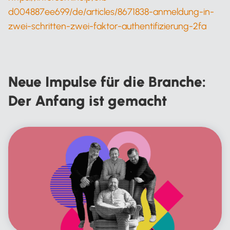
d004887ee699/de/articles/8671838-anmeldung-in-
zwei-schritten-zwei-faktor-authentifizierung-2fa
Neue Impulse für die Branche:
Der Anfang ist gemacht