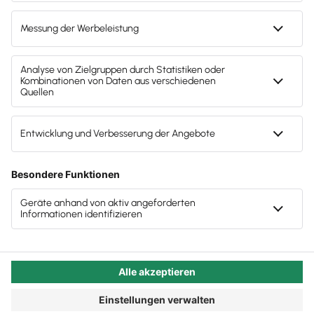
Lexware Office. Eingehende Zahlungen
gleicht
Lexware Office automatisch mit den offenen
, ordnet sie zu und gleicht den OPOS aus.
Belegen ab
Differenzen aufgrund von Teilzahlungen oder Skonto
erfasst Lexware Office korrekt.
Lexware Office beendet so die Suche nach
Zahlungseingängen auf Kontoauszügen und die
manuelle Zuordnung zu Belegen. Auch PayPal-Konten
können Ihre Mandanten als Online-Konto in Lexware
Office einbinden.
Jetzt Lexware Office selbst ausprobieren