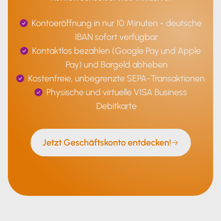
Kontoeröffnung in nur 10 Minuten - deutsche
IBAN sofort verfügbar
Kontaktlos bezahlen (Google Pay und Apple
Pay) und Bargeld abheben
Kostenfreie, unbegrenzte SEPA-Transaktionen
Physische und virtuelle VISA Business
Debitkarte
Jetzt Geschäftskonto entdecken!