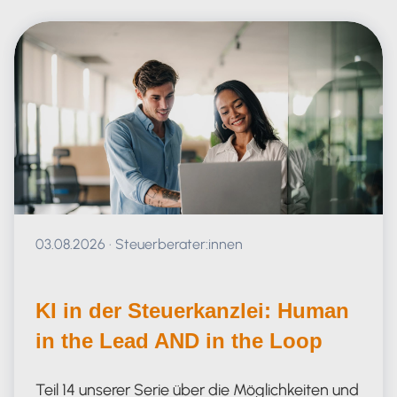
Veröffentlicht am 03.08.2026
03.08.2026
·
Steuerberater:innen
KI in der Steuerkanzlei: Human
in the Lead AND in the Loop
Teil 14 unserer Serie über die Möglichkeiten und