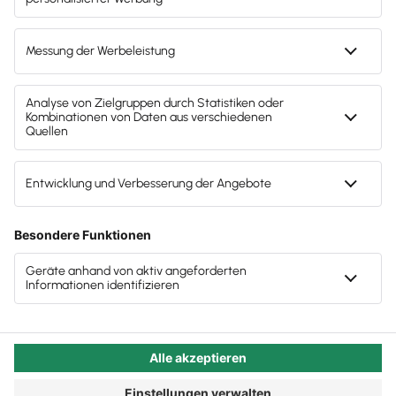
mir die ganze Zeit schon irgendwie gewünscht, bin
und diesen Firmenausflug sehr genossen«
aber bisher nie aktiv darauf angesprochen
»Wir haben es noch nicht erlebt, dass jemand
worden!«
von Lexware Office wieder wegwollte«
Autor:in:
Carola Heine
Veröffentlicht:
22.02.2021
Kategorie:
Steuerberater:innen