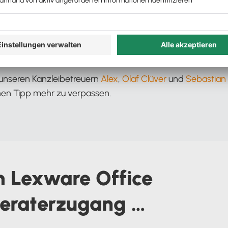
ntfernt:
ice Kanzleibetreuer-Team weiß, welche Themen Steuerbe
er auch jede Menge Tipps und Tricks, die für viele noch g
unseren Kanzleibetreuern
Alex
,
Olaf Clüver
und
Sebastian 
nen Tipp mehr zu verpassen.
 Lexware Office
eraterzugang …