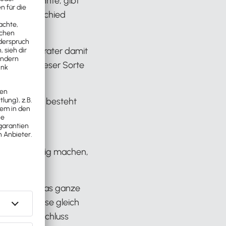
 lernen konnte, gibt
tigen Unterschied
ein Steuerberater damit
t du von dieser Sorte
ble Arbeiten besteht
, wenn der
 es unterjährig machen,
egen, dann das ganze
ispielsweise gleich
m Jahresabschluss