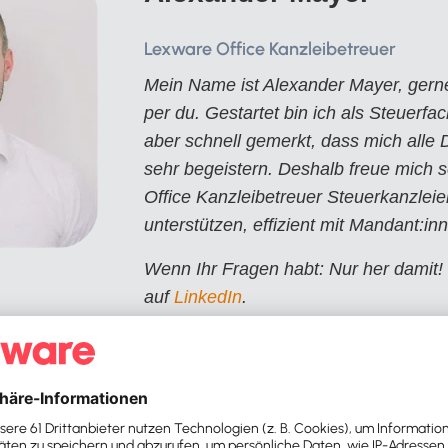
Lexware Office Kanzleibetreuer
Mein Name ist Alexander Mayer, gerne
per du. Gestartet bin ich als Steuerfa
aber schnell gemerkt, dass mich alle 
sehr begeistern. Deshalb freue mich s
Office Kanzleibetreuer Steuerkanzleien
unterstützen, effizient mit Mandant:in
Wenn Ihr Fragen habt: Nur her damit! 
auf
LinkedIn
.
office.lexware.de/steuerberater/
Alexander Mayer