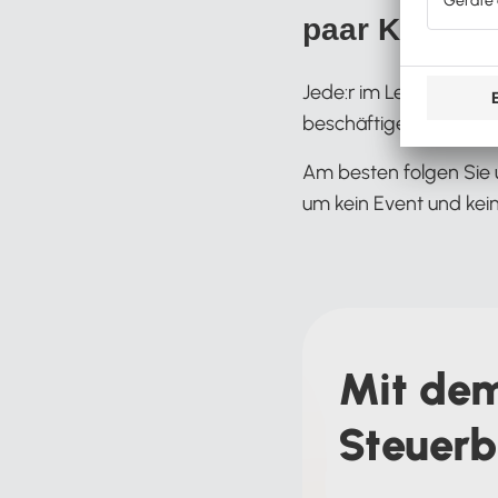
paar Klicks e
Jede:r im Lexware Off
beschäftigen, kennt ab
Am besten folgen Sie 
um kein Event und kei
Mit dem
Steuerb