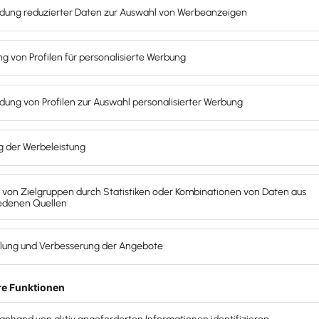
uer Erklärung keine hohe Differenz und muss sich also ni
erraschend 500 € nachzahlen muss. Denn es passiert nich
t sich pragmatisch und sinnvoll an. Danke dir!
 jetzt schon auf deinen nächsten Tipp.
 oder Steuerfachangestellter auf einem der Branchen-Eve
 STbExpo unterwegs ist, kann jederzeit das wertvolle Pr
fen.
ach mal zu fragen, ob die eigenen Abläufe und Routinen w
 jene Work-Around überhaupt nötig ist – oder ob es Neuig
cher machen können, mit Lexware Office für Mandate zu ar
Office Steuerberater-Team ist im