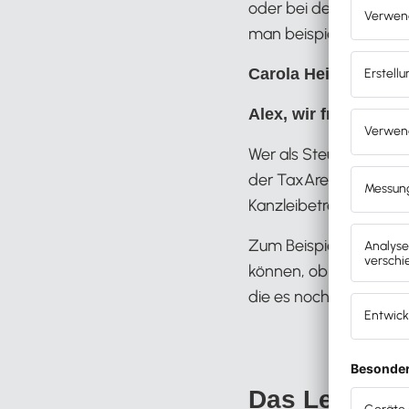
oder bei der Umsatzste
man beispielsweise üb
Das hör
Carola Heine:
Alex, wir freuen uns
Wer als Steuerberater
der TaxArena oder der
Kanzleibetreuer anzap
Zum Beispiel, um einf
können, ob dieser oder
die es noch viel einfa
Das Lexware 