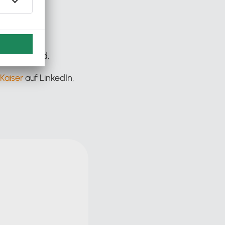
rater:innen
anz neu sind.
Kaiser
auf LinkedIn,