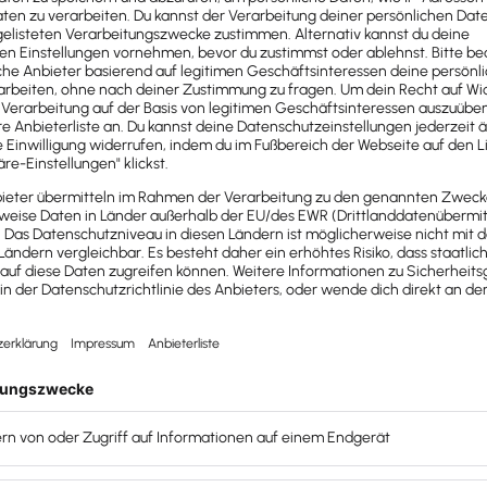
lex, wie ich als aufmerksame Zuhörerin auf jeder TAXarena
 die nach einer Kleinigkeit klingen … aber doch einen rich
vermeidet, weil sich der Stress verringern lässt oder weil 
ertvollen Tipp geben kann, also kompetent beraten. Has
ich?
klar. Eine sehr unterschätzte Stellschraube fürs komforta
für zum Beispiel das Auto unterjährig einzubuchen.
llte bucht man meistens die 1 % Methode am Jahresende
t wird – also so kenne ich das. Es gibt auch Kanzleien, die
das meine und jetzt erkläre 🙂
n zusammen mit dem Mandanten einmal alles richtig anl
jährig mit der Umsatzsteuervoranmeldung werden dann be
e wie fürs Firmenauto mit einberechnet … und man hat a