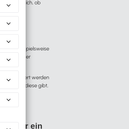
e wundern sich, ob
t.
nts wie beispielsweise
axiswissen der
eiter optimiert werden
keiten wie diese gibt,
beiten.
mer nur ein