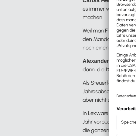
Hallo A
Carola Heine:
es immer wieder Tipps,
machen.
Weil man Finanzfallen 
den Mandanten einen w
noch einen Tipp für m
Na 
Alexander Mayer:
darin, die 1% Methode 
Als Steuerfachangeste
Jahresabschluss erstell
aber nicht so, wie ich 
In Lexware office kan
Jahr vorbuchen. Unter
die ganzen 1 % Method