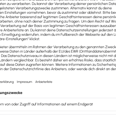
2019 Digitale Kanzlei, u.a. mit Lexware O
https://steuer-rohloff.de
Sandra Rohloff
ir das auch vorgestellt, aber dann habe ich eben divers
 begeistert waren wie ich als
und
Digital Native Mandantin
ch gedacht „oh wie super, all die langweiligen Wiederhol
e Menschen können jetzt spannendere Sachen machen!“ 
ien machen ja sehr gutes Geld mit vielen dieser Routinetät
ten alle auf den Trend einsteigen, der ja längst angekom
h nach meinem Empfinden schon sehr geändert, jetzt gi
innen, die sich nur noch eine digitale Abwicklung vorst
bern, die vielleicht noch gedacht haben, dass sie ihre Kanz
t jetzt weg, denn die Mandanten sind ja in der Regel nicht „d