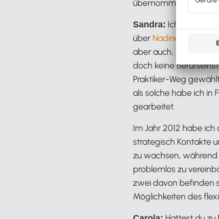
übernommen für deine
Ich habe mir 
Sandra:
über
Nadine Meibohm
aber auch, wenn ich N
doch keine Berufseinst
Praktiker-Weg gewählt:
als solche habe ich in 
gearbeitet.
Im Jahr 2012 habe ich
strategisch Kontakte
zu wachsen, während 
problemlos zu vereinba
zwei davon befinden s
Möglichkeiten des fle
Hattest du zu 
Carola: