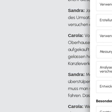
Ja, das hat si
Sandra:
des Umsatzes verkaufen
versuchen es gar nich
Vor ein paar 
Carola:
Oberhausen – er hat ge
aufgekauft zu haben. 
gelassen hat, startet
Kanzleiverkauf scheint 
Man kann bes
Sandra:
überstülpen, sonst läuf
muss man sich darauf e
fahren. Das bringt dan
Wie hast du de
Carola: