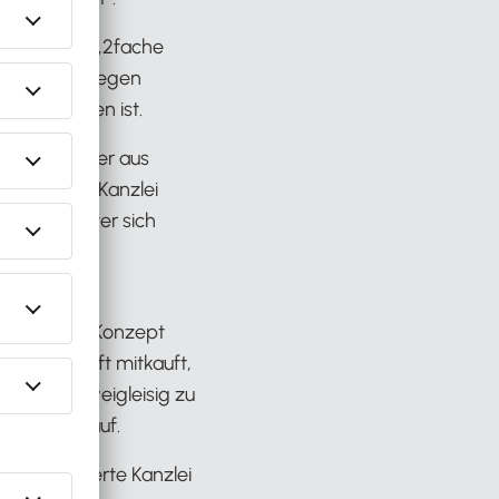
och für das 1,2fache
e ältere Kollegen
nt gekommen ist.
teuerberater aus
 eine alte Kanzlei
sweise hinter sich
, das Thema
 ein neues Konzept
te Kundschaft mitkauft,
zunächst zweigleisig zu
mer nur drauf.
ine etablierte Kanzlei