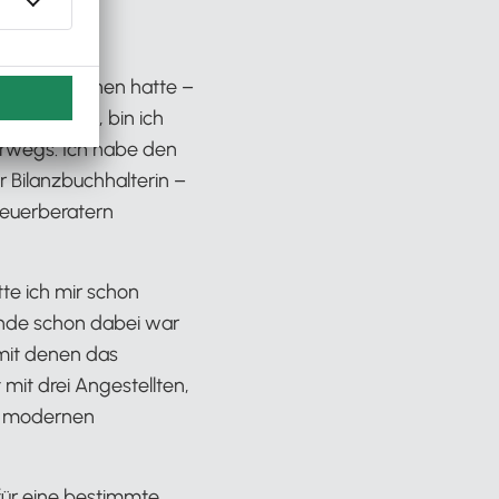
bt ihr mich
ce gesprochen hatte –
ernt habe, bin ich
erwegs. Ich habe den
r Bilanzbuchhalterin –
Steuerberatern
te ich mir schon
unde schon dabei war
mit denen das
 mit drei Angestellten,
en modernen
 für eine bestimmte