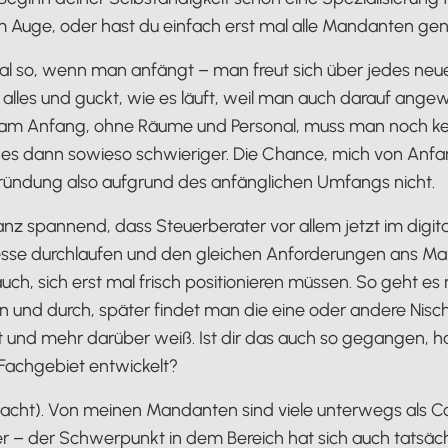
m Auge, oder hast du einfach erst mal alle Mandanten 
al so, wenn man anfängt – man freut sich über jedes neu
es und guckt, wie es läuft, weil man auch darauf angewie
 am Anfang, ohne Räume und Personal, muss man noch ke
es dann sowieso schwieriger. Die Chance, mich von Anfan
Gründung also aufgrund des anfänglichen Umfangs nicht.
anz spannend, dass Steuerberater vor allem jetzt im digi
esse durchlaufen und den gleichen Anforderungen ans M
h, sich erst mal frisch positionieren müssen. So geht es n
n und durch, später findet man die eine oder andere Nische
t und mehr darüber weiß. Ist dir das auch so gegangen, h
n Fachgebiet entwickelt?
(lacht). Von meinen Mandanten sind viele unterwegs als Co
r – der Schwerpunkt in dem Bereich hat sich auch tatsäch