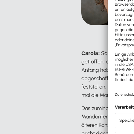
So hätte ich m
Carola:
getroffen, die nicht so
Anfang habe ich nämli
abgeschafft und dies
feststellen, die Kanzle
mal die Mandanten woll
Das zumindest hat sic
Mandanten und Mandant
älteren Kanzlei-Betrei
bricht diese Möglichkei