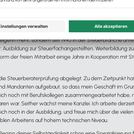
n Start?
meine Selbständigkeit nach und nach aufgebaut. Zwar ha
kennengelernt, mit der ich über das Thema Lexware Offi
adine wiederum im „Forum junge Steuerberater“ kennengel
eigerin mehr, sondern seit 1990 in der Steuerbranche unt
 Ausbildung zur Steuerfachangestellten, Weiterbildung zu
Form der freien Mitarbeit einige Jahre in Kooperation mit 
 die Steuerberaterprüfung abgelegt. Zu dem Zeitpunkt hat
 und Mandanten aufgebaut, so dass mein Geschäft im Gr
ich noch mit Berufskollegen zusammengearbeitet habe, 
ren war. Seither wächst meine Kanzlei. Ich arbeite derzeit
ich noch in der Ausbildung, und freue mich über die viel
xiblen Arbeitens auf hohem technischen Niveau.
Beginn deiner Selbständigkeit schon eine Spezialisierung