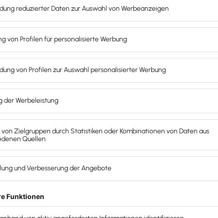
ch inzwischen erledigt. Früher konnte man seine Kanzlei n
, das ist inzwischen auf 0,8 runter, wenn überhaupt. Viel
t mehr, die machen einfach nur noch zu, wenn der Mome
Wochen haben wir mit
Christian Déak
gesprochen, einem S
sagt, dass er es sehr bereut hat, vor wenigen Jahren noch
Erst als er die herkömmliche Aufmachung und Herangehen
e seine Steuerberatungsgesellschaft durch. Du hast Recht
durch zu sein.
tehenden Mandanten einer Kanzlei nun mal nicht einfach
t man Gefahr, sie zu verlieren. Wenn man nicht digitalisier
instellen, mehr Zeit in den Übergang zu investieren und 
n wieder neue Probleme mit sich, aber sonst zahlt man im
nn angefangen? Seit wann bist du selbständig – hast du e