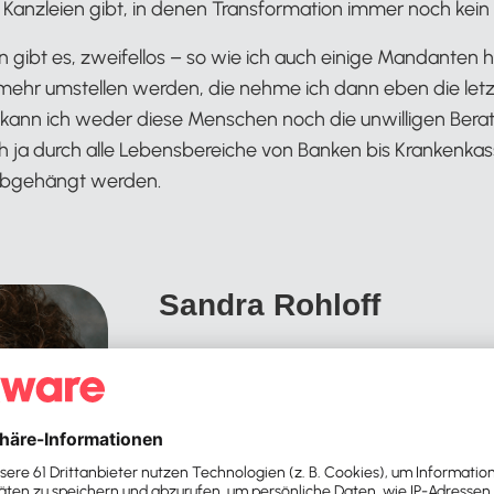
 Kanzleien gibt, in denen Transformation immer noch kein
 gibt es, zweifellos – so wie ich auch einige Mandanten h
t mehr umstellen werden, die nehme ich dann eben die let
n kann ich weder diese Menschen noch die unwilligen Bera
sich ja durch alle Lebensbereiche von Banken bis Kranken
 abgehängt werden.
Sandra Rohloff
Steuerberaterin in Düsselorf
1993 Steuerfachangestellte
2004 Geprüfte Bilanzbuchhalterin (IHK
2012 Steuerberaterin