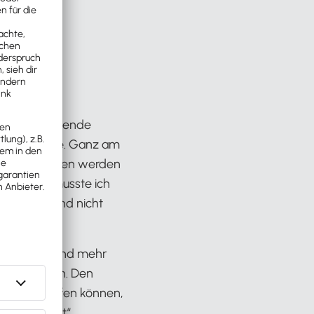
ffice
e Steuerberatende
 Zielgruppe. Ganz am
ungstätigkeiten werden
und dann musste ich
igkeiten – und nicht
men ist.
bt es mehr und mehr
ellen können. Den
leien verkaufen können,
igitalisiert“.