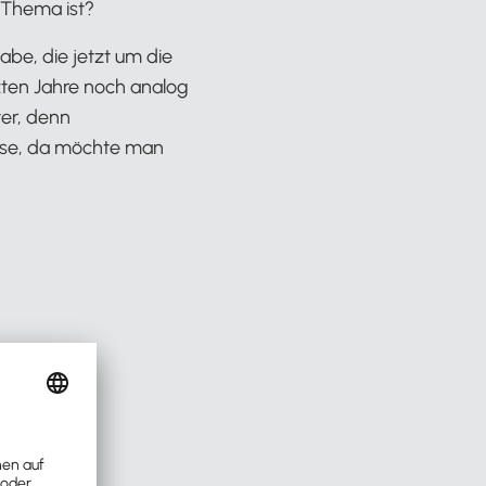
 Thema ist?
abe, die jetzt um die
zten Jahre noch analog
ter, denn
kasse, da möchte man
)