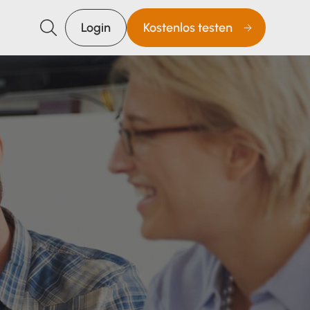
Login
Kostenlos testen
Suchen
Unsere Lösungen
E-Rechnung Software
Rechnungsprogramm
Buchhaltungssoftware
Lohnprogramm