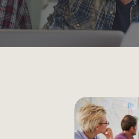
Projektzeiten abrechnen
Angebote schreiben
und in Rechnung umwandeln
Kassenbuch führen
Rechtssicher in bar kassieren
Alle 60+ Funktionen anzeigen