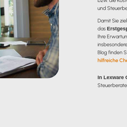
bzw. die Kos
und Steuerber
Damit Sie zie
das
Erstges
Ihre Erwartu
insbesondere
Blog finden S
hilfreiche Ch
In Lexware 
Steuerberater