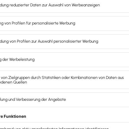
mit Lexware
gen?
ragen, indem
strieren und
ischalten“
zur
uerberater
e Funktionen
xware Office
ten