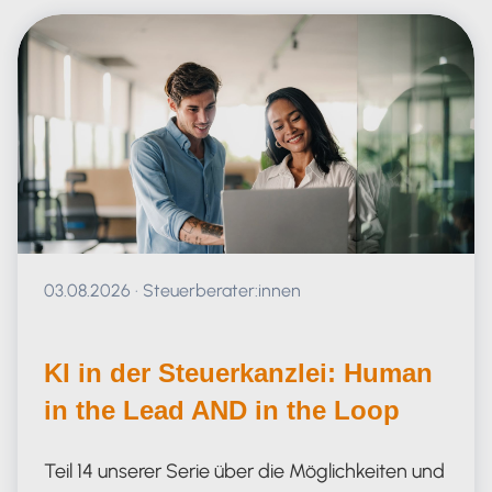
Veröffentlicht am 03.08.2026
03.08.2026
·
Steuerberater:innen
KI in der Steuerkanzlei: Human
in the Lead AND in the Loop
Teil 14 unserer Serie über die Möglichkeiten und