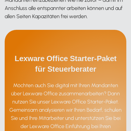
Mandanten einzubeziehen wie nie zuvor – damit im
Anschluss alle entspannter arbeiten können und auf
allen Seiten Kapazitäten frei werden.
Lexware Office Starter-Paket
für Steuerberater
Möchten auch Sie digital mit Ihren Mandanten
über Lexware Office zusammenarbeiten? Dann
nutzen Sie unser Lexware Office Starter-Paket.
Gemeinsam analysieren wir Ihren Bedarf, schulen
Sie und Ihre Mitarbeiter und unterstützen Sie bei
der Lexware Office Einführung bei Ihren