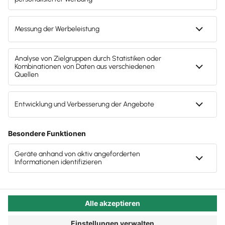
finden und dann auch zu den automatisierten
Abläufen passen, statt Ihnen neue und andere
Kopfschmerzen zu bereiten. Wir zeigen, wie es geht.
Autor:in:
Carola Heine
Veröffentlicht:
02.06.2025
Kategorie:
Steuerberater:innen
Der smarte Mix aus Online-
Marketing und Onboarding
Digitale Kanzleien haben Möglichkeiten, die
traditionellen verschlossen bleiben: Zeitersparnis,
menschenfreundliche Automatisierungen, digitale
und deutlich effizientere Prozesse, Entlastung von
Routinetätigkeiten dank selbst buchender Mandate