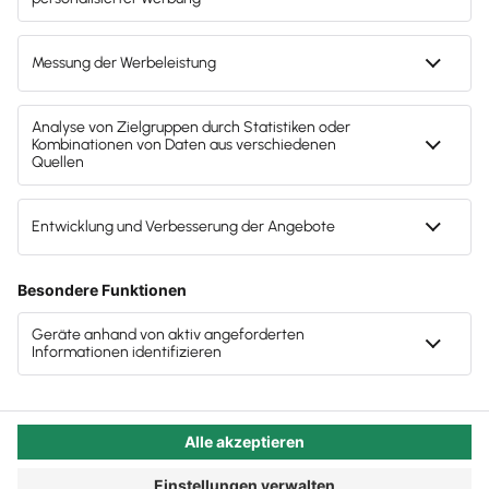
erklären wir in diesem Artikel. Denn digital
Zentraler Hebel für bessere Entscheidungen
aufgestellte Steuerkanzleien investieren in
Fallbeispiel: Fehlende Entscheidungstruktur beim
Software, Schnittstellen und Automatisierung und
Onboarding digitaler Mandate
kämpfen bei allem Fortschritt mit Rückfragen,
Abstimmungsproblemen und Zeitdruck und vor
Fazit: Gute Tools brauchen gute Entscheidungen
– und gute Entscheidungen brauchen Struktur
allem – Frust. Der Grund liegt nicht in der Technik,
sondern in der unklaren Entscheidungskultur.
Autor:in:
Carola Heine
Veröffentlicht:
09.06.2025
Kategorie:
Steuerberater:innen
Wie Entscheidungsarchitektur
die Effizienz in digitalen
Kanzleien verändert