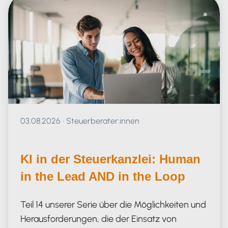
Veröffentlicht am 03.08.2026
03.08.2026
·
Steuerberater:innen
KI in der Steuerkanzlei: Human
in the Lead AND in the Loop
Teil 14 unserer Serie über die Möglichkeiten und
Herausforderungen, die der Einsatz von