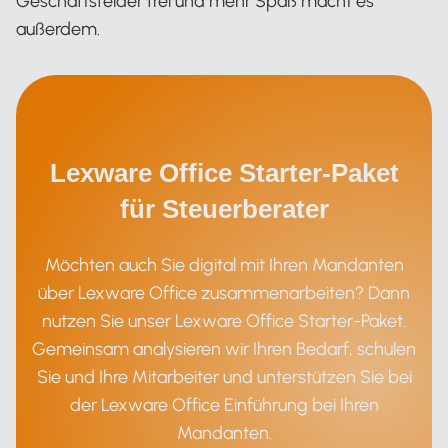
Geschäftsfelder frei und mehr Spaß macht es
außerdem.
Lexware Office Starter-Paket
für Steuerberater
Möchten auch Sie digital mit Ihren Mandanten
über Lexware Office zusammenarbeiten? Dann
nutzen Sie unser Lexware Office Starter-Paket.
Gemeinsam analysieren wir Ihren Bedarf, schulen
Sie und Ihre Mitarbeiter und unterstützen Sie bei
der Lexware Office Einführung bei Ihren
Mandanten.