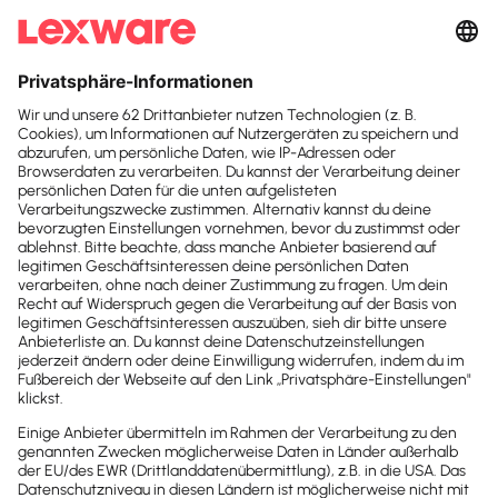
Suchfeld
KI in der
Suchen
Steuerkanzlei:
Beratung,
Fehlervermeidung und
Strategie
Wie kann KI für Ihre Kanzlei genutzt