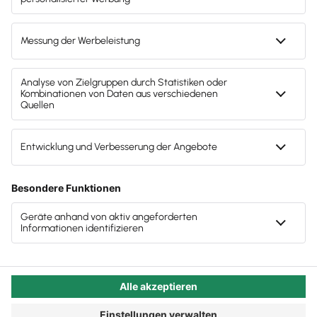
Teil 4 unserer Serie über die Möglichkeiten, die der
Mithilfe von KI Finanzierungsgespräche schnell
Einsatz von Künstlicher Intelligenz Ihnen in Ihrer
und effizient vorbereiten
Steuerkanzlei bietet. Viele Daten im Bereich
Analysen von Geschäftsmodellen und
Analyse und Strategie für Ihre Beratungsleistungen
Finanzierungsmöglichkeiten
müssen schon längst nicht mehr manuell
ausgewertet werden - innovative KI-Tools
Mit KI verschiedene Szenarien durchspielen und
simulieren
ermöglichen es Ihnen, große Datenmengen zu
durchforsten, Fehler bei strategischen
Die Serie: KI in der Steuerkanzlei
Entscheidungen zu vermeiden und komfortabel
gehobene Beratungsdienstleistungen anbieten zu
können.
Autor:in:
Carola Heine
Veröffentlicht:
06.10.2025
Kategorie:
Steuerberater:innen