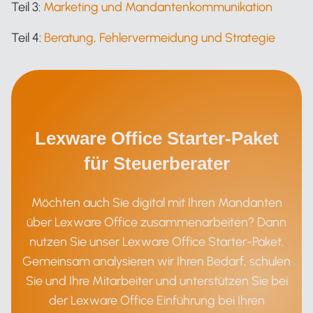
Teil 3:
Marketing und Mandantenkommunikation
Teil 4:
Beratung, Fehlervermeidung und Strategie
Lexware Office Starter-Paket
für Steuerberater
Möchten auch Sie digital mit Ihren Mandanten
über Lexware Office zusammenarbeiten? Dann
nutzen Sie unser Lexware Office Starter-Paket.
Gemeinsam analysieren wir Ihren Bedarf, schulen
Sie und Ihre Mitarbeiter und unterstützen Sie bei
der Lexware Office Einführung bei Ihren