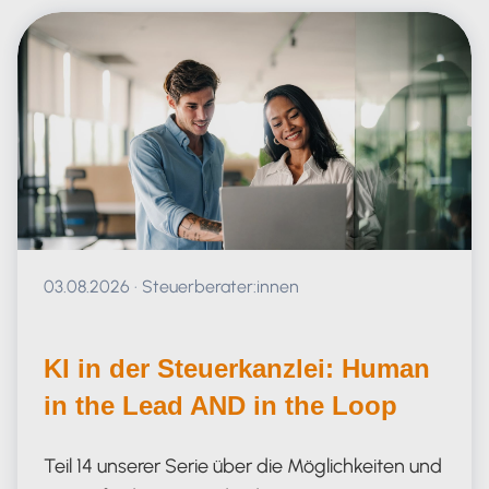
Veröffentlicht am 03.08.2026
03.08.2026
·
Steuerberater:innen
KI in der Steuerkanzlei: Human
in the Lead AND in the Loop
Teil 14 unserer Serie über die Möglichkeiten und