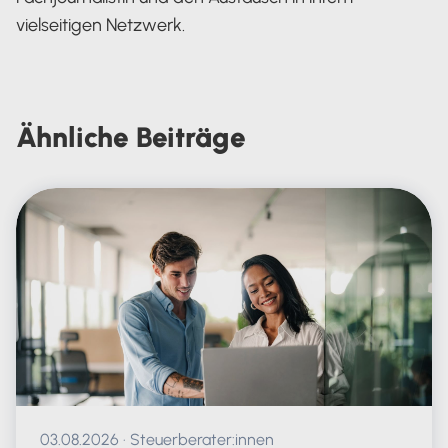
vielseitigen Netzwerk.
Carola Heine
Ähnliche
Beiträge
Veröffentlicht am 03.08.2026
03.08.2026
·
Steuerberater:innen