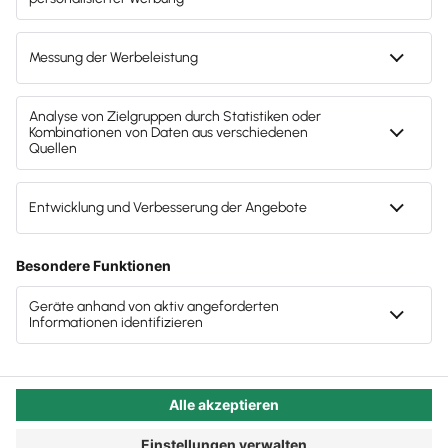
optimieren, aber auch die Ihrer Mandant:innen.
Alex weiß: Tipps für die Praxis können breit
gefächert sein - und er teilt sie gerne mit Ihnen.
Autor:in:
Carola Heine
Veröffentlicht:
15.09.2025
Kategorie:
Steuerberater:innen