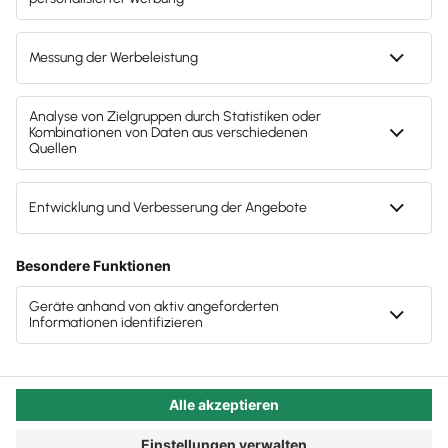
Stellen Sie sich vor, Sie finden eine Möglichkeit, mit
Mitarbeiter:innen suchen
ihren Stellenanzeigen eine ganz neue Gruppe
Werbung auf Reddit professionalisiert sich
Menschen zu erreichen, die sich weder auf LinkedIn
noch Facebook tummeln, aber aus interessanten
Best Practices für Reddit Anzeigen
Bildungs- und Altersgruppen stammen. Genau
diese Möglichkeit bietet Ihnen Reddit, eine in
Deutschland allmählich ebenfalls immer bekannter
werdende Social Media Plattform aus Foren und
Unterforen, so genannten SubReddits, in denen
Menschen sich zu allen nur denkbaren Themen
austauschen. Auch zu fachlichen. Wir erklären,
warum Sie sich als Steuerberater auf
Mitarbeitersuche diese App einmal anschauen
sollten.
Autor:in:
Carola Heine
Veröffentlicht:
02.12.2024