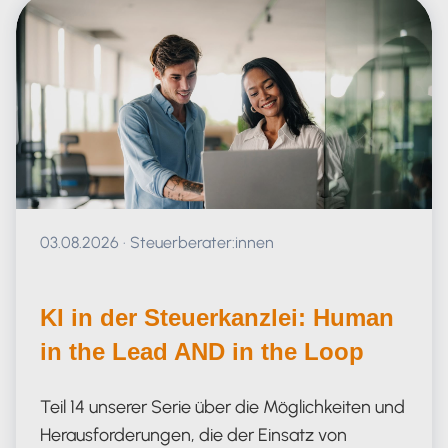
Veröffentlicht am 03.08.2026
03.08.2026
·
Steuerberater:innen
KI in der Steuerkanzlei: Human
in the Lead AND in the Loop
Teil 14 unserer Serie über die Möglichkeiten und
Herausforderungen, die der Einsatz von