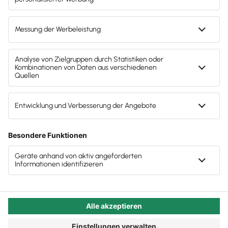
digitaler Kanzleien
Sicht potenzieller Bewerberinnen und Bewerber
aussieht? Oder aus der Sicht Ihrer Traum-
Zeigen Sie: Ihr Team ist eine Mannschaft auf
Mandate? Beziehungsweise: Haben Sie sich diese
Augenhöhe
Seite unter diesem Aspekt überhaupt schon einmal
Digital sein heißt auch: Darüber reden
angeschaut, oder wurden diese Infos „oldschool“
ausgefüllt, wie es vor fünf oder zehn Jahren ganz
normal war - aber heute nicht mehr ausreicht? Wir
erklären, wie Sie diese wichtige Seite Ihrer Kanzlei
als Anlaufstelle Ihrer digital aufgestellten
Steuerkanzlei nutzen.
Autor:in:
Carola Heine
Veröffentlicht:
22.09.2025
Kategorie:
Steuerberater:innen
Das Potenzial der „Über uns“-