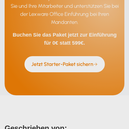
Sie und Ihre Mitarbeiter und unterstützen Sie bei
der Lexware Office Einführung bei Ihren
Mandanten.
Buchen Sie das Paket jetzt zur Einführung
für 0€ statt 599€.
Jetzt Starter-Paket sichern
Geschrieben von: