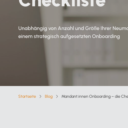
Verfahrensdokumentation
Kanzleisoftware
Starter-Paket
Kostenloser Support
Alle Funktionen für Steuerberater
Unabhängig von Anzahl und Größe Ihrer Neumand
einem strategisch aufgesetzten Onboarding
Online arbeiten
Lexware Office nach Mandantentype
Alle Vorteile auf einen Blick
Lexware Office für
Selbstbucher
Lexware Office für
Startseite
Blog
Mandant:innen Onboarding – die Che
Breadcrumb-Navigation
Buchungsmandanten
Zur Übersicht