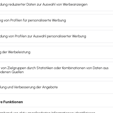
setzt der Mandant ein?`
alls sich dieser nötig erweist?
nt zu Ihnen gekommen?
rößten Herausforderungen?
it müssen abgeglichen werden?
rlagen bereitstellen?
werden?
evanten Informationen zu erhalten?
ern werden Sie arbeiten?
 Videoanrufe, Slack?
nd Zeitplan aussehen?