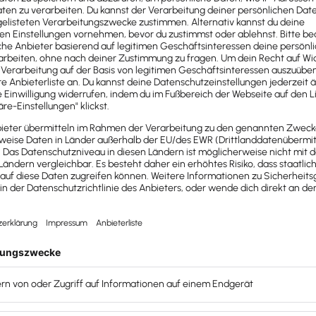
en und effiziente Prozesse auf beiden Seiten
auch anders aussehen kann.
derungen frühzeitig und sorgen dafür, dass
zlei zuverlässig erreichen.
ndanten Onboarding
reits aufgestellt?
rbeit und Abwicklung gegeben?
?
s?