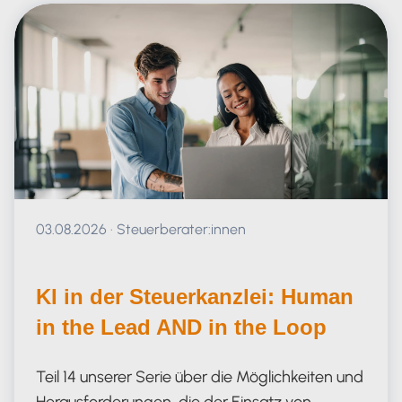
Veröffentlicht am 03.08.2026
03.08.2026
·
Steuerberater:innen
KI in der Steuerkanzlei: Human
in the Lead AND in the Loop
Teil 14 unserer Serie über die Möglichkeiten und
Herausforderungen, die der Einsatz von