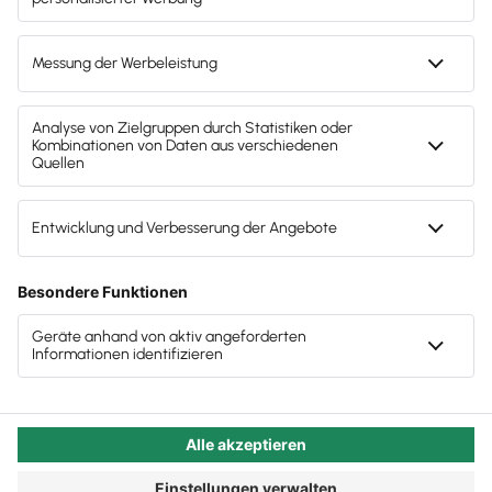
Interessierten zum Download bereitgestellt. Die
Ergebnisse schocken: 18% betreiben Loud Quitting,
59% Quiet Quitting und 51% wollen kündigen für
einen anderen Job.
Autor:in:
Carola Heine
Veröffentlicht:
10.07.2023
Kategorie:
Steuerberater:innen
Loud Quitting ergänzt „Quiet
Quitting” – was ist das jetzt
wieder für ein Trend?
Über das Phänomen des
Quiet Quitting
haben wir
bereits gesprochen: Schon lange vor einer Kündigung
investieren diese Mitarbeiter:innen immer weniger