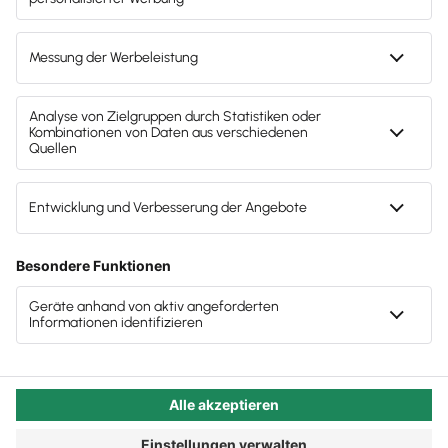
„Dienst nach Vorschrift“ zusammenfassen würden.
Lesen Sie, warum auch das zwar ein Alarmsignal
ist, vor allem aber für einen Kulturwandel steht, mit
dem Sie sich für Ihre Kanzlei auseinandersetzen
sollten.
Autor:in:
Carola Heine
Veröffentlicht:
19.09.2022
Kategorie:
Steuerberater:innen
Überall wird jetzt von Quiet
Quitting gesprochen
Unter „Quiet Quitting“ wird das Eindampfen der
eigenen Arbeitsleistung auf das vertraglich
vereinbarte Minimum verstanden. In den Sozialen
Medien erzählen Arbeitnehmer:innen stolz, wie sie