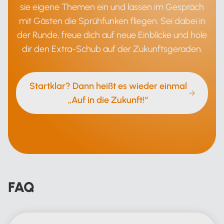
sie eigene Themen ein und lassen im Gespräch
mit Gästen die Sprühfunken fliegen. Sei dabei in
der Runde, freue dich auf neue Einblicke und hole
dir den Extra-Schub auf der Zukunftsgeraden.
Startklar? Dann heißt es wieder einmal
„Auf in die Zukunft!“
FAQ