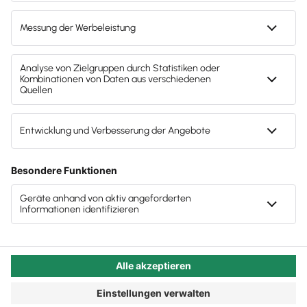
erzählt, wie das Lexware Festival samt
Zusatzprogramm sich für diejenigen anfühlt, um
die sich am Ende alles dreht: Die selbständigen
Unternehmer:innen aller Größenordnungen.
Autor:in:
Carola Heine
Veröffentlicht:
24.10.2025
Kategorie:
Steuerberater:innen