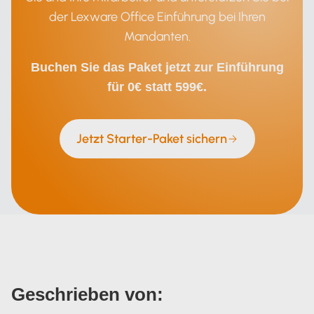
der Lexware Office Einführung bei Ihren
Mandanten.
Buchen Sie das Paket jetzt zur Einführung
für 0€ statt 599€.
Jetzt Starter-Paket sichern
Geschrieben von: