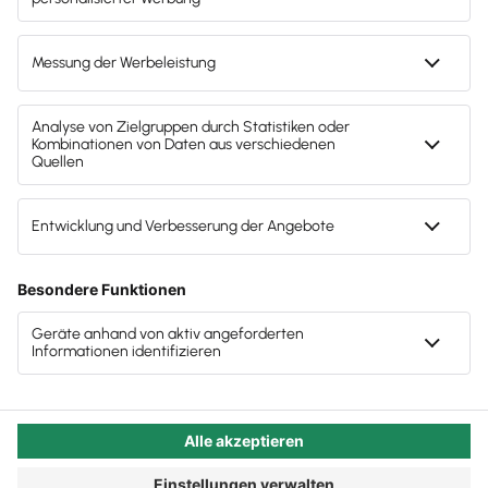
aber auch die Ihrer Mandant:innen. Alex weiß:
Wenn Sie wollen, können Sie auch "Kontenrahmen
wechsle dich" spielen.
Autor:in:
Carola Heine
Veröffentlicht:
14.04.2025
Kategorie:
Steuerberater:innen