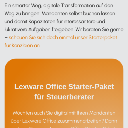
Ein smarter Weg, digitale Transformation auf den
Weg zu bringen: Mandanten selbst buchen lassen
und damit Kapazitäten für interessantere und
lukrativere Aufgaben freigeben. Wir beraten Sie gerne
–
schauen Sie sich doch einmal unser Starterpaket
für Kanzleien an.
Lexware Office Starter-Paket
für Steuerberater
Möchten auch Sie digital mit Ihren Mandanten
über Lexware Office zusammenarbeiten? Dann