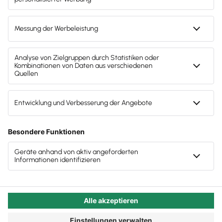
noch ist es keine Selbstverständlichkeit, dass die
Unterschiede bewusst wahrgenommen werden und
Generationenübergreifend führen: Erfolgstipps
die Führungskraft darum bemüht ist, für alle eine
Arbeitsumgebung mit
Weiterentwicklungsmöglichkeiten zu erschaffen –
auch dann, wenn Erwartungen und
Voraussetzungen spürbar auseinanderklaffen.
Dabei profitieren alle von einem Mix aus Diversität
und Digitalisierung.
Autor:in:
Carola Heine
Veröffentlicht:
27.01.2025
Kategorie:
Steuerberater:innen
Unterschiede anerkennen und
deren Auswirkungen verstehen