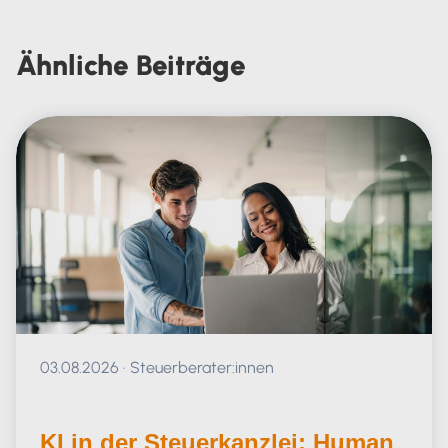
Carola Heine
Ähnliche
Beiträge
Veröffentlicht am 03.08.2026
03.08.2026
·
Steuerberater:innen
KI in der Steuerkanzlei: Human