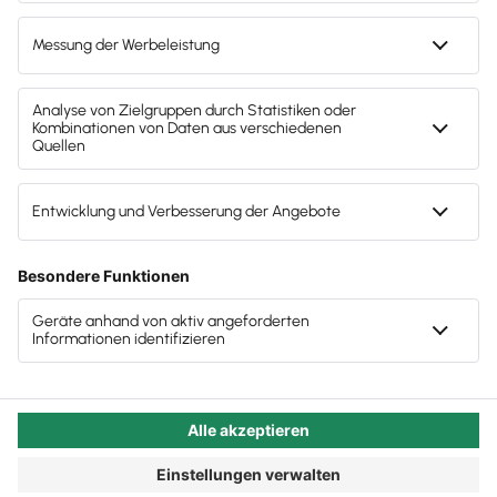
gesamten Strukturen entlasten. Weil Sie sich
entschieden haben, den Fachkräftemangel direkt
an der Wurzel anzugehen.
Autor:in:
Carola Heine
Veröffentlicht:
20.09.2021
Kategorie:
Steuerberater:innen
Haben Sie sich schon einmal in den Steuerbranchen-
Gruppen der sozialen Netzwerke umgeschaut? Dort
wimmelt es von qualifizierten Menschen, die gerne in
eine andere Kanzlei wechseln würden. Weil ihre Chefs
und Chefinnen sich immer noch der Digitalisierung
verweigern, weil das Gehalt deutlich knapp
bemessen wird und weil starre Strukturen es
erschweren, Arbeitsleben und Privatleben im
Einklang zu halten.