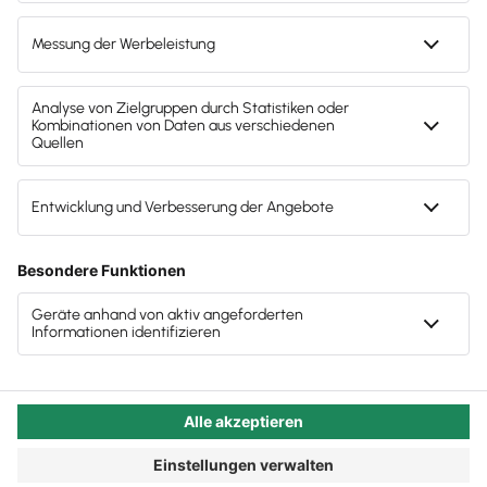
Datenkompetenzen kontinuierlich weiterentwickeln.
Infowebinar für Mandanten: E-Rechnungspflicht
Klingt kompliziert? Ist es nicht, weil wir diese
einfach umsetzen
Schritte gemeinsam gehen werden. In dieser
KI in der Steuerkanzlei – wohin geht die Reise?
Ausgabe unseres Newsletters wird sie Ihnen immer
wieder begegnen, die Kraft des digitalen Wandels.
Die vorangegangenen News
Freuen Sie sich auf spannende Neuigkeiten,
Anregungen und Tipps. Ahoi und viel Spaß beim
Lesen und Hören! Patrick Nassall
Autor:in:
Patrick Nassall
Veröffentlicht:
28.11.2024
Kategorie:
Steuerberater:innen
Ausbildung zum lexofficer:
Noch sind ein paar Plätze frei!