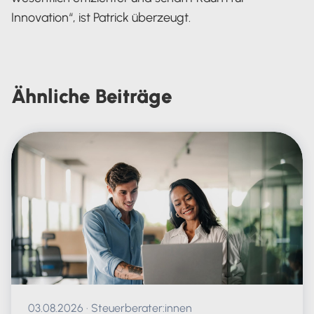
Innovation“, ist Patrick überzeugt.
Ähnliche
Beiträge
Veröffentlicht am 03.08.2026
03.08.2026
·
Steuerberater:innen