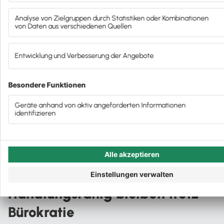
Unterstützern. An dieser Stelle deshalb ein großes
TOP-Kanzlei
Danke von uns allen! Was Sie im letzten Newsletter
des Jahres erwartet? Wir lassen einiges kurz Revue
Infowebinar für Mandanten: Jahreswechsel –
Lohn & Gehalt
passieren und kündigen anderes schon mal für
2025 an. Und wie immer dürfen Sie sich auf
Nach der TAXarena ist vor der TAXarena
aktuelle News, interessante Einladungen und den
Die vorangegangenen News
einen oder anderen Tipp freuen. Viel Spaß beim
Lesen und Hören, Patrick Nassall
Autor:in:
Patrick Nassall
Veröffentlicht:
19.12.2024
Kategorie:
Steuerberater:innen
Podcast mit Torsten Lüth:
Handlungsfähig bleiben trotz
Bürokratie