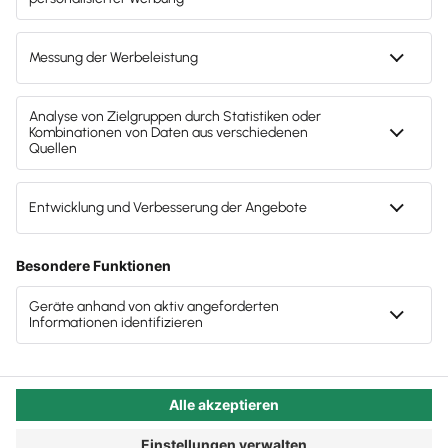
Leistungsfähigkeit und innerer Distanzierung vor
der Arbeit. Besonders tückisch ist, dass Betroffene
irgendwann zu erschöpft sind, um sich in den
Stressphasen um das eigene Wohlbefinden zu
kümmern oder auch nur darüber zu sprechen,
wenn alles zu viel ist. Die Lösung oder eine
mögliche: strategisch dafür sorgen, dass nicht alles
zu viel wird.
Autor:in:
Carola Heine
Veröffentlicht:
26.01.2026
Kategorie:
Steuerberater:innen
Stärken ausbauen, Burnouts
vermeiden
Für Steuerberatende ist es eine schwierige Situation,