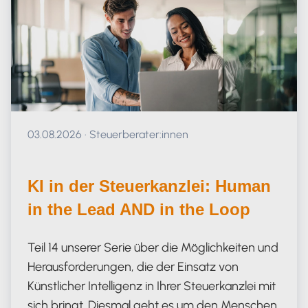
Veröffentlicht am 03.08.2026
03.08.2026
·
Steuerberater:innen
KI in der Steuerkanzlei: Human
in the Lead AND in the Loop
Teil 14 unserer Serie über die Möglichkeiten und
Herausforderungen, die der Einsatz von
Künstlicher Intelligenz in Ihrer Steuerkanzlei mit
sich bringt. Diesmal geht es um den Menschen.