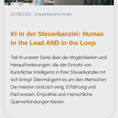
Veröffentlicht am 03.08.2026
03.08.2026
·
Steuerberater:innen
KI in der Steuerkanzlei: Human
in the Lead AND in the Loop
Teil 14 unserer Serie über die Möglichkeiten und
Herausforderungen, die der Einsatz von
Künstlicher Intelligenz in Ihrer Steuerkanzlei mit
sich bringt. Diesmal geht es um den Menschen.
Die meisten sind sich einig, Erfahrung und
Fachwissen, Empathie und menschliche
Querverbindungen lassen…
Human in the Lead AND in the Loop