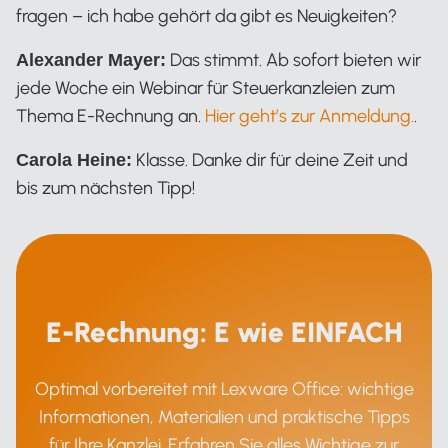
fragen – ich habe gehört da gibt es Neuigkeiten?
Das stimmt. Ab sofort bieten wir
Alexander Mayer:
jede Woche ein Webinar für Steuerkanzleien zum
Thema E-Rechnung an.
Hier geht’s zur Anmeldung.
.
Klasse. Danke dir für deine Zeit und
Carola Heine:
bis zum nächsten Tipp!
E-Rechnung: E wie EINFACH
Optimal vorbereitet mit Lexware Office: wichtige
Informationen, Materialien und praktische Tipps
für Ihre Kanzlei. Erfahren Sie alles Wichtige zur