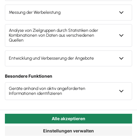
Autor:in:
Patrick Nassall
Veröffentlicht:
01.01.2024
Kategorie:
Steuerberater:innen
Nicht alles dreht sich 2024 nur
um KI
Wenn man sich die Trends der letzten Monate
anschaut, könnte man schnell auf den Gedanken
kommen, dass alle Entwicklungen rund um Künstliche
Intelligenz andere Themen in diesem neuen Jahr
sowieso verdrängen werden – wozu dann noch
Prognosen aufstellen?
Es stimmt zwar, dass vor allem generative KI im
Mittelpunkt vieler Aktionen stehen wird. Auf alle Fälle