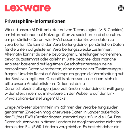
Suchfeld
„Wir unterstützen
Suchen
unsere Kunden:innen
in deren
Ökosystemen“
Lexware Office Chief Product Owner Dr. Carsten
Block im Interview über den Fokus auf Erfüllung von