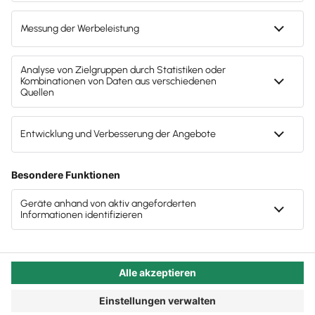
Kleinstunternehmen in Deutschland immer weiter
entstand aus dem Mandantenbedarf
zu optimieren und Mehrwerte zu schaffen. Dabei
spielt auch und insbesondere die Unterstützung der
Unterstützung besteht auch darin, möglichst viel
zu automatisieren
Zusammenarbeit zwischen Steuerkanzleien und
Lexware Office Kund:innen eine zentrale Rolle. Wir
Sie haben Fragen zum Lexware Office Angebot
freuen uns, dass Chief Product Owner Dr. Carsten
für Steuerkanzleien?
Block die Zeit gefunden hat, spannende Einblicke zu
Effizienz in der Kanzlei als Mittel gegen
geben, wie das Team dabei vorgeht.
Fachkräftemangel
Autor:in:
Carola Heine
Wir wollen die Beziehung zwischen
Veröffentlicht:
20.11.2023
Kategorie:
Steuerberater:innen
Steuerberater:in und Mandant:in unterstützen