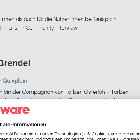
innen als auch für die Nutzer:innen bei Quixplain
 Tim uns im Community Interview.
Brendel
 Quixplain
 ich bin der Compagnon von Torben Osterloh – Torben
 haben Quixplain gegründet. Torben hat vorher beim
 Fotolabor Europas unter Schmerzen die Fotobuch-
e eingeführt und ich habe mein Leben lang hoch
e Produkte verkauft. Am Anfang waren das
efone, später Internet-Software. Immer wieder