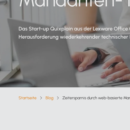
Verfahrensdokumentation
Kanzleisoftware
Starter-Paket
Kostenloser Support
Alle Funktionen für Steuerberater
Das Start-up Quixplain aus der Lexware Office
Herausforderung wiederkehrender technischer
Online arbeiten
Lexware Office nach Mandantentype
Alle Vorteile auf einen Blick
Lexware Office für
Selbstbucher
Lexware Office für
Startseite
Blog
Zeitersparnis durch web-basierte Ma
Breadcrumb-Navigation
Buchungsmandanten
Zur Übersicht