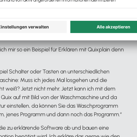
rscheinlich bereits von den DATEV Klick-Tutorials, und
nutzen, um wiederkehrende Mandant:innenfragen
ich mir so ein Beispiel für Erklären mit Quixplain denn
iel Schalter oder Tasten an unterschiedlichen
chine: Muss ich jedes Mal losgehen und die
t weiß? Jetzt nicht mehr. Jetzt kann ich mit dem
Quix auf mit Bild von der Waschmaschine und da
atur einstellen, da können Sie das Waschprogramm
amm, jenes Programm und dann noch das Programm.“
die zu erklärende Software ab und bauen eine
mation benötigt wird. Ich erkläre das gerne wie den