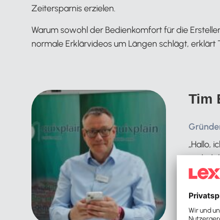
Zeitersparnis erzielen.
Warum sowohl der Bedienkomfort für die Ersteller:
normale Erklärvideos um Längen schlägt, erklärt
Tim 
Gründer
„Hallo,
und ich
größten
Softwar
komplex
Autotel