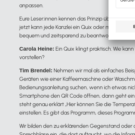
anpassen.
Eure Leser:innen kennen das Prinzip übrigens wah
jetzt kann jede Kanzlei ein Quix oder mehrere 
bequem und zeitsparend zu beantworten.
Ein Quix klingt praktisch. Wie kann 
Carola Heine:
vorstellen?
Nehmen wir mal als einfaches Beisp
Tim Brendel:
Geräten wie einer Kaffeemaschine oder Waschmas
Bedienungsanleitung suchen, wenn ich etwas nich
Smartphone den QR Code öffnen, dann geht ein 
steht genau erklärt „Hier können Sie die Temper
einstellen. Es gibt das Programm, dieses Progr
Wir bilden den zu erklärenden Gegenstand oder 
Sprechblase ein, die dort auftaucht, wo die Infor