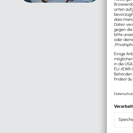
haben w
Anwendu
Softwar
Ich hab
verkauf
und sagt
das mal
sind wi
dringend
Lösung 
kann, di
Quixpla