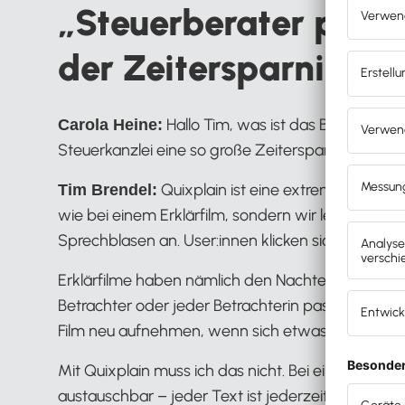
„Steuerberater profi
der Zeitersparnis“
Hallo Tim, was ist das Besondere
Carola Heine:
Steuerkanzlei eine so große Zeitersparnis bringe
Quixplain ist eine extrem einfache
Tim Brendel:
wie bei einem Erklärfilm, sondern wir legen Bilde
Sprechblasen an. User:innen klicken sich im eig
Erklärfilme haben nämlich den Nachteil, dass T
Betrachter oder jeder Betrachterin passen. Außer
Film neu aufnehmen, wenn sich etwas geändert hat,
Mit Quixplain muss ich das nicht. Bei einem Quix, 
austauschbar – jeder Text ist jederzeit anpassbar