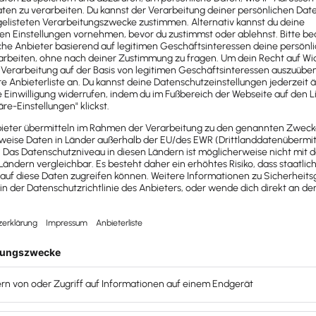
ir beide gesehen, wie schwierig es sein kann,
ngen zu erklären und dass Projekte scheitern, weil
e-Oberflächen so kompliziert sind.
e mein Leben lang Sachen verkauft, die andere nicht
en konnten. Immer wieder kamen Menschen zu mir
en „Du kannst das, habe ich gehört. Dann verkauf‘
“ und das habe ich dann auch gemacht. Irgendwann
r dann darauf gekommen, dass diese Software
 für die Cloud entwickelt werden muss – weil es eine
brauchte: eine Software, mit der man Dinge erklären
e man anders nicht so gut erklären kann.“
in