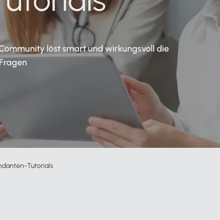
Zahlungsverkehr
Partnernetzwerk
Podcast
Alle Funktionen für Mandanten
 Community löst smart und wirkungsvoll die
 Fragen
Zur Service-Übersicht
n
ndanten-Tutorials