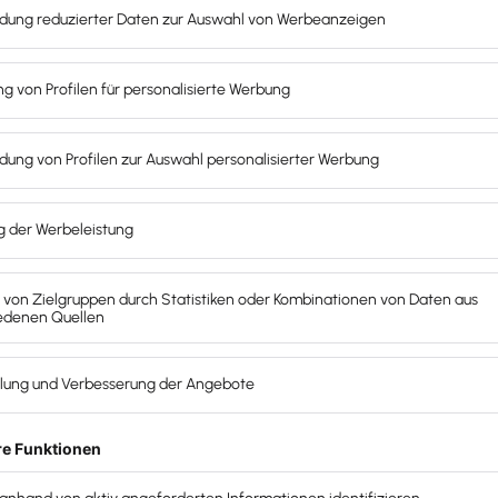
tieren am meisten von
 an eurem Erklär-Produkt und warum kann es einer
n?
 Methode, komplexe Sachverhalte zu erklären. Nicht
r hintereinander und reichern sie mit aussagekräftigen
enen Tempo durch.
empo und Informationsdichte nicht immer zu jedem
dem muss ich als Ersteller leider immer den ganzen
 auch wenn es vielleicht nur eine Kleinigkeit ist.
denn so nenen wir es, ist jedes Bild im Hintergrund
. So kann ich meine Inhalte beliebig und zeitsparend