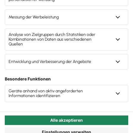
Autor:in:
Carola Heine
Veröffentlicht:
25.09.2023
Kategorie:
Steuerberater:innen
Wir sprachen mit Stefan für lex’talk about tax, den
Lexware Office Podcast zur Zukunftskanzlei.
Die ganze Folge finden Sie hier