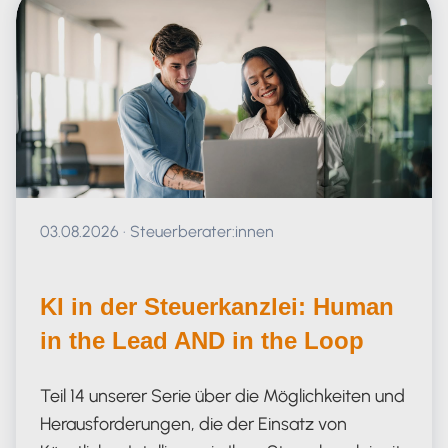
Veröffentlicht am 03.08.2026
03.08.2026
·
Steuerberater:innen
KI in der Steuerkanzlei: Human
in the Lead AND in the Loop
Teil 14 unserer Serie über die Möglichkeiten und
Herausforderungen, die der Einsatz von