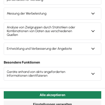
Kanzlei sie anfangen. Steuerberater:innen hören
auch für Sie.
folgerichtig von allen Seiten, dass sie ihre
Ansprüche anpassen und etwas bieten müssen, um
Mitarbeiter:innen zu finden. Das stimmt auch. Doch
die Erfolgsaussichten lassen sich noch deutlich
weiter steigern.
Autor:in:
Carola Heine
Veröffentlicht:
09.12.2019
Kategorie:
Steuerberater:innen
Getränke gehen aufs Haus, verspannte Schultern
werden massiert und in regelmäßigen Abständen
wird zur Gruppentherapie in Form von Teambuilding-
Events geladen: Vor allem kleinere Kanzleien oder
Einzelkämpfer:innen auf der Suche nach den ersten
Team-Mitgliedern kommen ganz schön ins