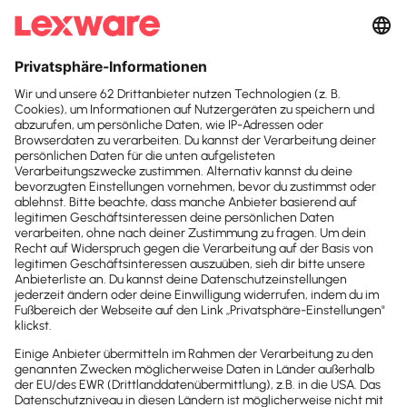
Suchfeld
Recruiting in der
Suchen
Steuerbranche:
Wunschmitarbeiter
finden
Es ist nicht daran zu rütteln: Kanzleien auf der
Suche nach neuen Mitarbeiter:innen bewegen sich