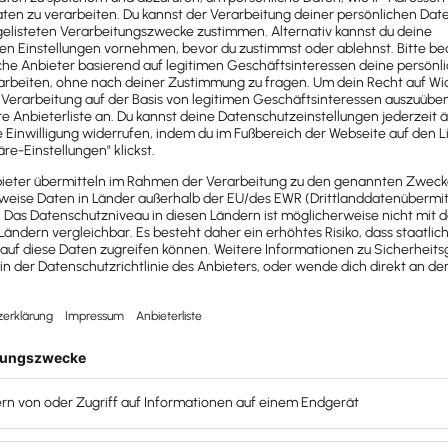
enau zu überlegen, wie Sie es kommunizieren,
achet bietet sogar diese Absage Ihnen die Chance,
lbruchstellen?
wie Schnittstellen digitaler Lösungen, und häufig
Aufgabe, doch Sie müssen das nicht alleine lösen:
n, die Zeitfresser abschafft und Mitarbeiter:innen