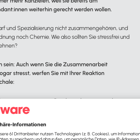
 mehr Kanzleien, weil sie bereits am
ant:innen weiterhin gerecht werden wollen.
arf und Spezialisierung nicht zusammengehören, und
ung noch Chemie. Wie also sollten Sie stressfrei und
lehnen?
en sein: Auch wenn Sie die Zusammenarbeit
gar stresst, werfen Sie mit Ihrer Reaktion
chale:
 Ahnung, wer mit einem Beschwerdeposting in den
beiter:innen erleben live mit, wie Sie mit einer
ber – und man trifft sich im Leben häufig zweimal,
chtlichen Steuerbranche.