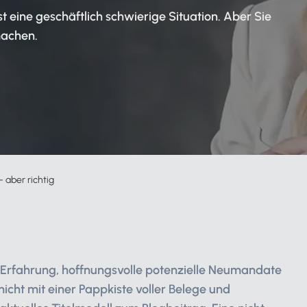
Zahlungsverkehr
t eine geschäftlich schwierige Situation. Aber Sie
machen.
Partnernetzwerk
Podcast
Alle Funktionen für Mandanten
Zur Service-Übersicht
n
aber richtig
 Erfahrung, hoffnungsvolle potenzielle Neumandate
icht mit einer Pappkiste voller Belege und