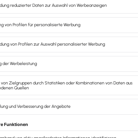
?
e Situation: kalibrieren
ch nicht digital buchen und deshalb bei Ihnen keinen
lange nicht vorbei. Ist das Fehlen einer innovativen
ch auf mehreren Wegen die
Belegbuchung
ür Sie interessant wird.