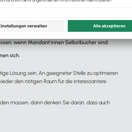
 vom geschätzten Oldtimer bis zum frischen
 zum digitalen Buchhaltungs-Coach
. Das ist
ne bessere Qualifizierung spendiert bekommt,
hild ist – und fortan nicht mehr Chef oder
üssen, wenn Mandant:innen Selbstbucher sind:
nen sich.
ge Lösung sein. An geeigneter Stelle zu optimieren
ieder den nötigen Raum für die interessantere
nden müssen, dann denken Sie daran, dass auch