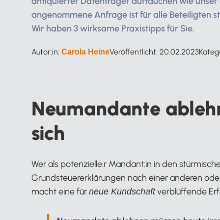
antiquierter Datenträger auftauchen wie unser a
angenommene Anfrage ist für alle Beteiligten str
Wir haben 3 wirksame Praxistipps für Sie.
Autor:in:
Veröffentlicht:
20.02.2023
Kateg
Carola Heine
Neumandante ablehne
sich
Wer als potenzielle:r Mandant:in in den stürmis
Grundsteuererklärungen nach einer anderen oder
macht eine für
verblüffende Er
neue Kundschaft