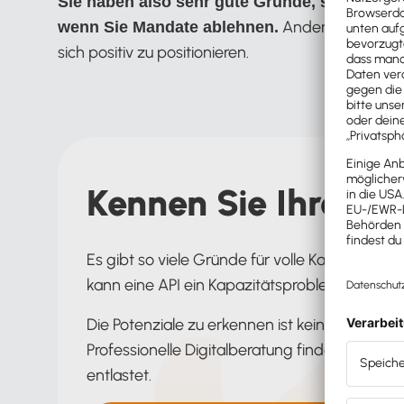
Sie haben also sehr gute Gründe, sich das g
Andersherum betr
wenn Sie Mandate ablehnen.
sich positiv zu positionieren.
Kennen Sie Ihre Sol
Es gibt so viele Gründe für volle Kapazitäten 
kann eine API ein Kapazitätsproblem lösen.
Die Potenziale zu erkennen ist keine triviale 
Professionelle Digitalberatung findet Lösunge
entlastet.