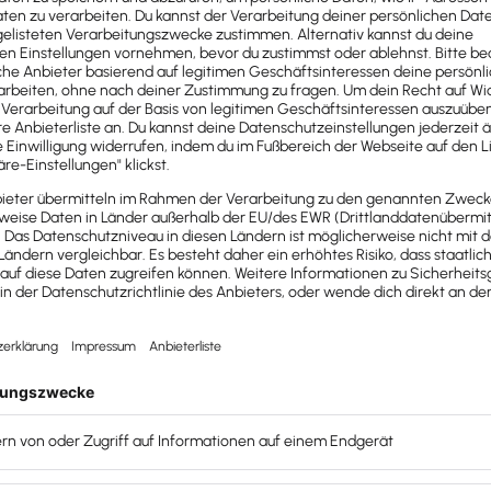
ektiven dank Austausch
d keine wesentliche Entwicklung durchlaufen können.
en Medien, Branchen-Events und die Verknüpfung mit
nen Sie neue Sichtweisen kennen, finden
ten, die konkret helfen.
 und Employer