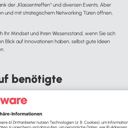
nk der „Klassentreffen“ und diversen Events. Aber
en und mit strategischem Networking Türen öffnen,
ch Ihr Mindset und Ihren Wissensstand, wenn Sie sich
en Blick auf Innovationen haben, selbst gute Ideen
n.
auf benötigte
 der/die eine:n kennt, kommt schneller an das
ichkeit eingeladen zu interessantem Austausch und
elle wenden, statt im Trüben der Foren und Service-