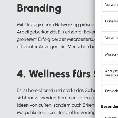
Branding
Mit strategischem Networking präsentieren Sie sich
Arbeitgeberkanzlei. Ein erhöhter Bekanntheitsgra
größerem Erfolg bei der Mitarbeitersuche, spart 
effizienter Anzeigen ein. Menschen buchen bei Me
4. Wellness fürs Sel
Es ist bereichernd und stärkt das Selbstvertrau
sichtbar zu werden. Kommunikation und der Aust
Ideen von außen, sondern auch Erkenntnisse über 
Möglichkeiten, zum Beispiel für Vorträge oder Gas