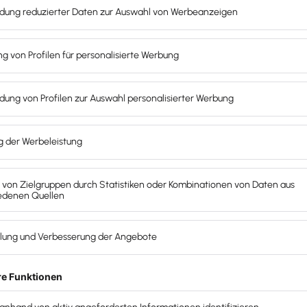
 in der Bubble Ihrer Wahl als attraktive
d in Kombination mit neuen Kontakten führt zu
damit auch das Schalten teurer und nicht immer
nschen, Networking hilft dabei sehr.
bstwertgefühl
en, mit dem eigenen Wissen im passenden Umfeld
ausch mit anderen Experten bringen nicht nur neue
sich selbst. Damit öffnen sich in der Regel weitere
tbeiträge/-auftritte, die Ihrem Kanzleimarketing sehr