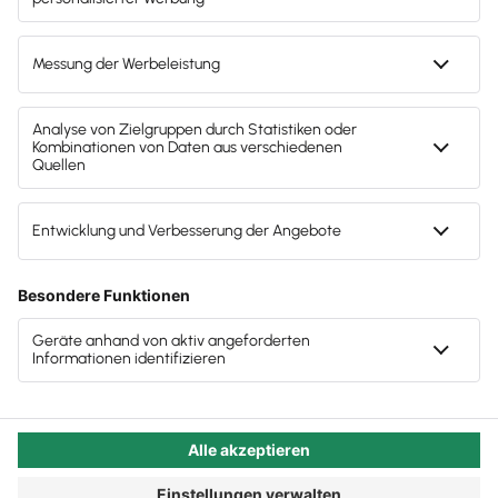
fressen, haben wir Ihnen zur Orientierung
aufgelistet.
Autor:in:
Carola Heine
Veröffentlicht:
10.10.2022
Kategorie:
Steuerberater:innen
Alltag in der Kanzlei: Frist an
Frist, Zusatzaufgaben, zu wenig
Fachkräfte, Dauerstress und
kein Ende in Sicht
Termine, Lebensqualität und Arbeitsklima unter einen
Hut zu bringen scheint zunehmend unmöglich bei der
Lawine an von Steuerkanzleien zu bewältigenden