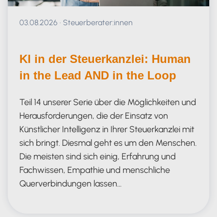
Veröffentlicht am 03.08.2026
03.08.2026
·
Steuerberater:innen
KI in der Steuerkanzlei: Human
in the Lead AND in the Loop
Teil 14 unserer Serie über die Möglichkeiten und
Herausforderungen, die der Einsatz von
Künstlicher Intelligenz in Ihrer Steuerkanzlei mit
sich bringt. Diesmal geht es um den Menschen.
Die meisten sind sich einig, Erfahrung und
Fachwissen, Empathie und menschliche
Querverbindungen lassen…
Human in the Lead AND in the Loop