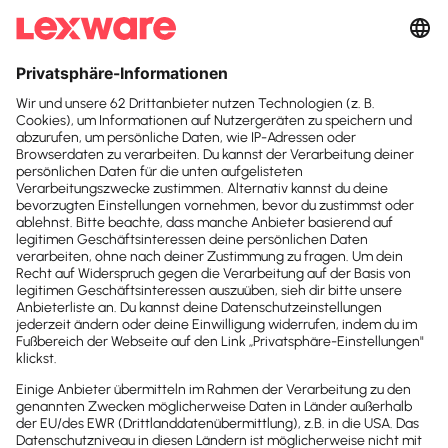
Suchfeld
lexofficer –
unsere
Suchen
neue zertifizierte
Ausbildung für
Kanzleimitarbeiter:inne
n