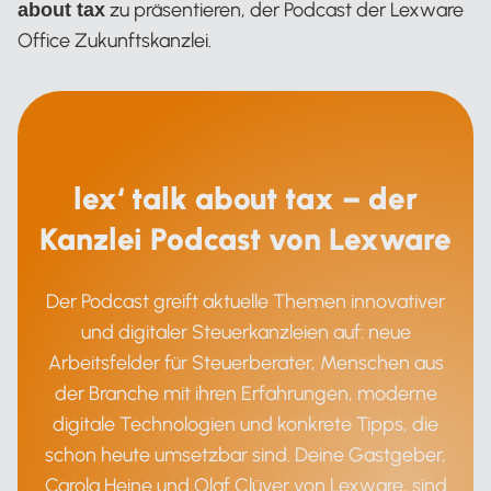
zu präsentieren, der Podcast der Lexware
about tax
Office Zukunftskanzlei.
lex‘ talk about tax – der
Kanzlei Podcast von Lexware
Der Podcast greift aktuelle Themen innovativer
und digitaler Steuerkanzleien auf: neue
Arbeitsfelder für Steuerberater, Menschen aus
der Branche mit ihren Erfahrungen, moderne
digitale Technologien und konkrete Tipps, die
schon heute umsetzbar sind. Deine Gastgeber,
Carola Heine und Olaf Clüver von Lexware, sind