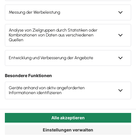
Perspektive auf alles, was Steuerberater:innen
aktuell umtreibt.
Autor:in:
Patrick Nassall
Veröffentlicht:
03.05.2021
Kategorie:
Steuerberater:innen
Wir kombinieren für dich Fachwissen, Neugier und
Branchenkenntnisse mit ganz unterschiedlichen
spannenden Menschen der Beraterbranche, die sich
mit uns auf ein Gespräch einlassen. Alle Gäste
bringen dir wertvolle Insights mit – hör doch in die
ersten Folgen doch einfach mal hinein.
Die Gastgeber:innen von „lex‘
talk about tax“