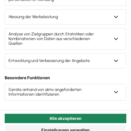
wiederzufinden. Leadership Loneliness kennen wir
alle als „an der Spitze ist es einsam“. Was können
Sie tun, wenn es Ihnen damit nicht (mehr) gut geht?
Autor:in:
Carola Heine
Veröffentlicht:
17.10.2022
Kategorie:
Steuerberater:innen
Leadership Loneliness zu
bewältigen, das wird Ihnen im
gewohnten Alleingang nicht
gelingen
Wohin geht man als Chef oder Chefin einer
Steuerkanzlei, wenn alle immerzu etwas von einem
wollen? Was tun, wenn der Boden des Arbeitsbergs