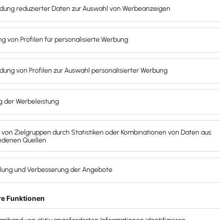
tbots wissen sollten
 auf fortgeschrittene technische Lösungen
hiedene Angebote zu vergleichen, sich vorhandene
rmen anzuschauen und einige grundlegende
e über Chatbots wissen sollten:
gie in den letzten fünf Jahren, der besseren
tetigen Verbesserung von Spracherkennung sind
 drastisch gesunken, was das explosive Wachstum
r Angeboten und zu bezahlbaren Lösungen führt.