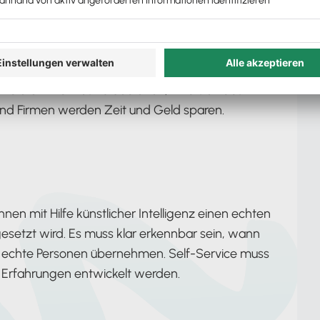
Service
hsten Chatbots zumindest in den nächsten Jahren
geschrittenen Chatbots, die dann ja auch
 die Uhr nahtlos zu bedienen, wird sich das
nd Firmen werden Zeit und Geld sparen.
nnen mit Hilfe künstlicher Intelligenz einen echten
setzt wird. Es muss klar erkennbar sein, wann
 echte Personen übernehmen. Self-Service muss
n Erfahrungen entwickelt werden.