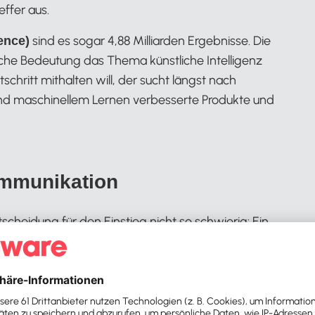
effer aus.
sind es sogar 4,88 Milliarden Ergebnisse. Die
gence)
lche Bedeutung das Thema künstliche Intelligenz
hritt mithalten will, der sucht längst nach
nd maschinellem Lernen verbesserte Produkte und
ommunikation
ntscheidung für den Einstieg nicht so schwierig: Ein
wert schaffen kann, ist die Kund:innen- und
ser intelligenter Lexware Office Chatbot „Lui“. Lui
rf zur Seite und startet einen interaktiven Dialog.