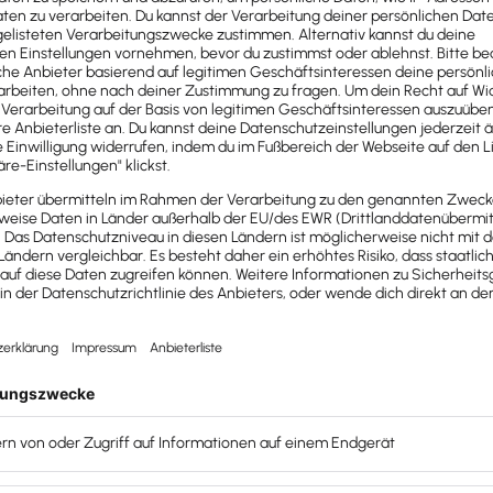
innen einfach fragen, ohne Umwege zur Information
 Nutzererlebnis erschaffen.
urch kontinuierliches maschinelles Lernen versteht
die durch Text im Chat eingegeben werden, von
r Neu- und Bestandskunden unterscheiden und
ren.