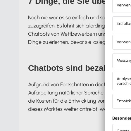
7 Dinge, die Sie über Cha
Noch nie war es so einfach und so bezahlbar,
zuzugreifen. Es lohnt sich allerdings, versc
Chatbots von Wettbewerbern und großen Fi
Dinge zu erlernen, bevor sie loslegen. Was Si
Chatbots sind bezahlbar
Aufgrund von Fortschritten in der KI-Technolo
Aufarbeitung natürlicher Sprache und der s
die Kosten für die Entwicklung von Chatbots
dieses Marktes weiter antreibt, was zu meh