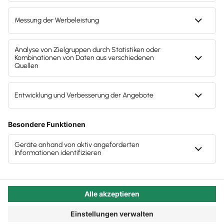
Unternehmer:innen wie die „Kleinen“ einer Kanzlei
keine Potenziale bietet? Das Wie macht erneut den
Unterschied.
Autor:in:
Carola Heine
Veröffentlicht:
25.04.2022
Kategorie:
Steuerberater:innen
Steuerberatung frisch denken
Die Themen wiederholen sich: Steuerberater:innen
stöhnen unter dem Ansturm kurz vor den Fristen und
suchen händeringend nach Fachpersonal. Kleine und
Einzelunternehmen sind für eine Kanzlei nicht so
lukrativ, denn sie können sich nur wenig Beratung
leisten im Vergleich zu größeren Firmen und haben
daher inzwischen sogar oft Schwierigkeiten, eine