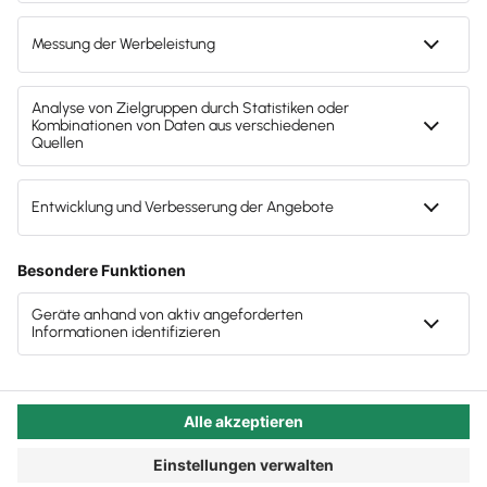
Team-Mitglied werden könnten? Genau: Sie
informieren sich auf der Karriere-Seite der Kanzlei-
Website über Ihre Steuerkanzlei. Diese seltene
Chance auf einen zweiten ersten Eindruck setzen
allerdings viele Steuerberater:innen mit Anlauf in
den Sand.
Autor:in:
Carola Heine
Veröffentlicht:
28.11.2022
Kategorie:
Steuerberater:innen
Wenn die Karriereseite der
Kanzlei-Website eine echte
Einladung zum Gespräch sein
soll