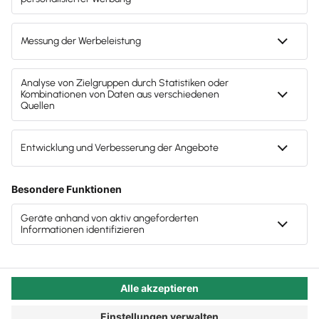
war sofort klar: Diese Dame möchten wir
interviewen!
Autor:in:
Carola Heine
Veröffentlicht:
23.06.2019
Kategorie:
Steuerberater:innen