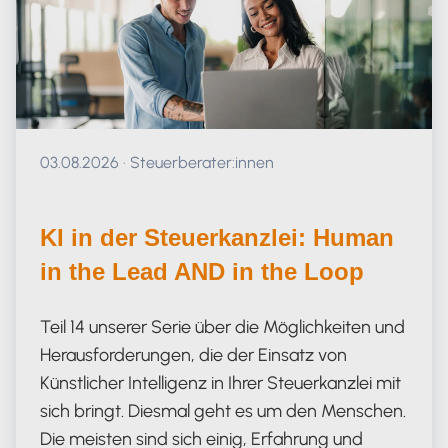
Veröffentlicht am 03.08.2026
03.08.2026
·
Steuerberater:innen
KI in der Steuerkanzlei: Human
in the Lead AND in the Loop
Teil 14 unserer Serie über die Möglichkeiten und
Herausforderungen, die der Einsatz von
Künstlicher Intelligenz in Ihrer Steuerkanzlei mit
sich bringt. Diesmal geht es um den Menschen.
Die meisten sind sich einig, Erfahrung und