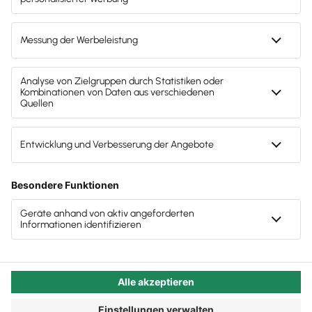
Schritt ein strategisches Empfehlungsmarketing für
Der beste Zeitpunkt für Empfehlungsmarketing
die Steuerkanzlei, das sich sowohl für die
für die Steuerkanzlei
Mitarbeiter:innensuche als auch die
Schriftliche Mandantenzufriedenheitsabfrage
Mandatsfindung positiv auswirken wird.
Zufriedenere Mandant:innen durch Innovation
Autor:in:
Carola Heine
Veröffentlicht:
15.07.2024
Bewertungsportale, Referenzen und Social
Kategorie:
Steuerberater:innen
Media nutzen
Unverändert wichtig:
Empfehlungsmarketing für die
Steuerkanzlei
Nicht nur im E-Commerce, auch bei der Suche nach
Mitarbeiter:innen und perfekt passenden Mandaten
ist Empfehlungsmarketing einer der größten
Erfolgsfaktoren. Doch Empfehlungsmarketing für die