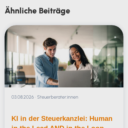
Carola Heine
Ähnliche
Beiträge
Veröffentlicht am 03.08.2026
03.08.2026
·
Steuerberater:innen
KI in der Steuerkanzlei: Human