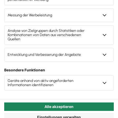
profitieren
wenn es dann gar nicht passt? Sie wissen zwar
vorher nie, wie sich ein neues Mitglied im Team
bewähren wird, aber dank Eingliederungszuschuss
können Sie sich das erste Jahr mit bis zu 50 % des
berücksichtigungsfähigen Arbeitsentgelts fördern
lassen – das sollte Steuerberatern diese
Entscheidung versüßen. Das Risiko ist auch
wesentlich niedriger, als Sie eventuell denken. Lesen
Sie mehr über Vorurteile älteren Mitarbeitern
gegenüber und was Sie als Steuerkanzlei davon
haben, den Versuch zu starten.
Autor:in:
Carola Heine
Veröffentlicht:
17.03.2025
Kategorie:
Steuerberater:innen
Eingliederungszuschuss für